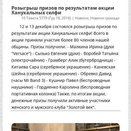
Розыгрыш призов по результатам акции
Ханукальных селфи
10 Тевета 5779 (Гру 18, 2018)
|
Новини
,
Новини громади
12 и 13 декабря состоялся розыгрыш призов по
результатам акции Ханукальных селфи! Всего в
акции приняли участие более 80 членов нашей
общины. Призы получили: - Малкина Ирина (духи
"Versace") - Сызько Евгения (духи) - Воробей Татьяна
(электрочайник) - Грамберг Алик (бутербродница) -
Китаева Сара (серебряное украшение) - Каневская
Шейна (серебряное украшение) - Обревко Давид
(часы Mi Band 3) - Кушнир Павел (беспроводные
наушники) - Гордиенко Каролина (беспроводная
портативная колонка) Также, по итогам акции,
денежные призы получили активные участники
женского и мужского клуба "Золотой век".