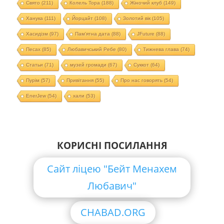
Свято
(211)
Колель Тора
(188)
Жіночий клуб
(149)
Ханука
(111)
Йорцайт
(108)
Золотий вік
(105)
Хасидізм
(97)
Пам'ятна дата
(88)
JFuture
(88)
Песах
(85)
Любавичський Ребе
(80)
Тижнева глава
(74)
Статьи
(71)
музей громади
(67)
Суккот
(64)
Пурім
(57)
Привітання
(55)
Про нас говорять
(54)
EnerJew
(54)
хали
(53)
КОРИСНІ ПОСИЛАННЯ
Сайт ліцею "Бейт Менахем
Любавич"
CHABAD.ORG