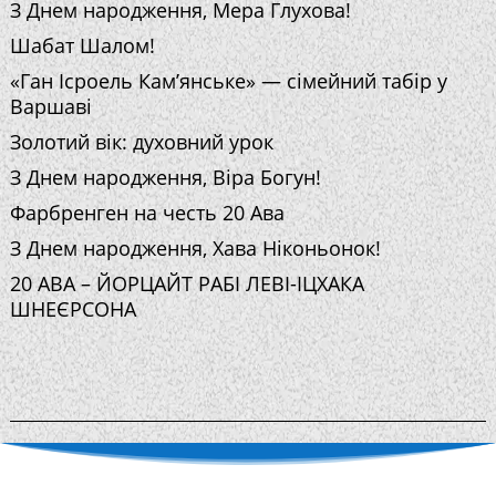
З Днем народження, Мера Глухова!
Шабат Шалом!
«Ган Ісроель Кам’янське» — сімейний табір у
Варшаві
Золотий вік: духовний урок
З Днем народження, Віра Богун!
Фарбренген на честь 20 Ава
З Днем народження, Хава Ніконьонок!
20 АВА – ЙОРЦАЙТ РАБІ ЛЕВІ-ІЦХАКА
ШНЕЄРСОНА