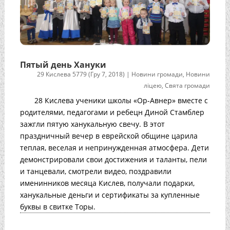
Пятый день Хануки
29 Кислева 5779 (Гру 7, 2018)
|
Новини громади
,
Новини
ліцею
,
Свята громади
28 Кислева ученики школы «Ор-Авнер» вместе с
родителями, педагогами и ребецн Диной Стамблер
зажгли пятую ханукальную свечу. В этот
праздничный вечер в еврейской общине царила
теплая, веселая и непринужденная атмосфера. Дети
демонстрировали свои достижения и таланты, пели
и танцевали, смотрели видео, поздравили
именинников месяца Кислев, получали подарки,
ханукальные деньги и сертификаты за купленные
буквы в свитке Торы.