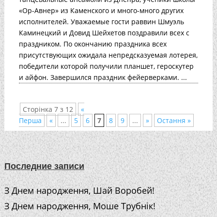
«Ор-Авнер» из Каменского и много-много других
исполнителей. Уважаемые гости раввин Шмуэль
Каминецкий и Довид Шейхетов поздравили всех с
праздником. По окончанию праздника всех
присутствующих ожидала непредсказуемая лотерея,
победители которой получили планшет, героскутер
и айфон. Завершился праздник фейерверками. ...
Сторінка 7 з 12
«
Перша
«
...
5
6
7
8
9
...
»
Остання »
Последние записи
З Днем народження, Шай Воробей!
З Днем народження, Моше Трубнік!