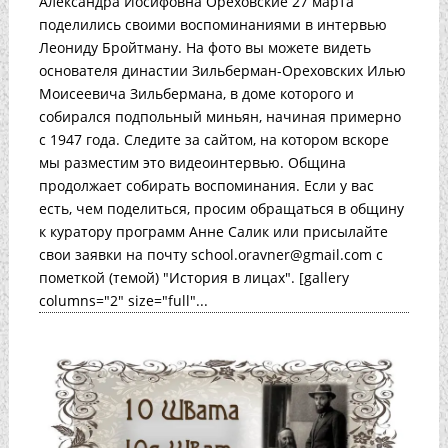
Александра Иосифовна Ореховские 27 марта
поделились своими воспоминаниями в интервью
Леониду Бройтману. На фото вы можете видеть
основателя династии Зильберман-Ореховских Илью
Моисеевича Зильбермана, в доме которого и
собирался подпольный миньян, начиная примерно
с 1947 года. Следите за сайтом, на котором вскоре
мы разместим это видеоинтервью. Община
продолжает собирать воспоминания. Если у вас
есть, чем поделиться, просим обращаться в общину
к куратору программ Анне Салик или присылайте
свои заявки на почту school.oravner@gmail.com с
пометкой (темой) "История в лицах". [gallery
columns="2" size="full"...