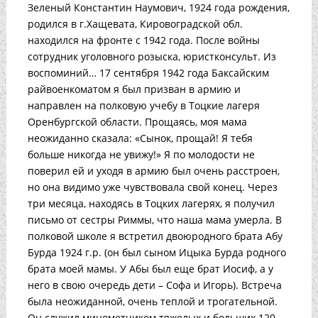
Зеленый Константин Наумович, 1924 года рождения,
родился в г.Хащевата, Кировоградской обл.
находился на фронте с 1942 года. После войны
сотрудник уголовного розыска, юристконсульт. Из
воспоминий… 17 сентября 1942 года Баксайским
райвоенкоматом я был призван в армию и
направлен на полковую учебу в Тоцкие лагеря
Оренбургской области. Прощаясь, моя мама
неожиданно сказала: «Сынок, прощай! Я тебя
больше никогда не увижу!» Я по молодости не
поверил ей и уходя в армию был очень расстроен,
но она видимо уже чувствовала свой конец. Через
три месяца, находясь в Тоцких лагерях, я получил
письмо от сестры Риммы, что наша мама умерла. В
полковой школе я встретил двоюродного брата Абу
Бурда 1924 г.р. (он был сыном Ицыка Бурда родного
брата моей мамы. У Абы был еще брат Иосиф, а у
него в свою очередь дети – Софа и Игорь). Встреча
была неожиданной, очень теплой и трогательной.
Он служил минометчиком тяжелых и больших 120-