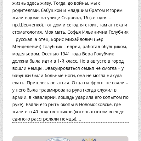
жизнь здесь живу. Тогда, до войны, мы с
родителями, бабушкой и младшим братом Игорем
жили в доме на улице Сыровца, 16 (сегодня –
пр.Шевченко), тот дом и сегодня стоит, там аптека и
стоматология. Моя мать, Софья Ильинична Голубчик
– русская, а отец, Борис Михайлович (Бер
Менделевич) Голубчик – еврей, работал обувщиком,
модельером. Осенью 1941 года Вера Голубчик
должна была идти в 1-й класс. Но в августе в город
вошли немцы. Эвакуироваться семья не смогла – у
бабушки были больные ноги, она не могла никуда
ехать. Пришлось остаться. Отца на фронт не взяли –
у него была травмирована рука (когда служил в
армии, в кавалерии, лошадь ударила его копытом по
руке). Взяли его рыть окопы в Новомосковске, где
жили его 40 родственников (которых потом всех до
единого расстреляли немцы)....