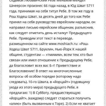
Седьмой Любавичский Ребе Менахем-Мендел
Шнеерсон произнес 66 года назад, в Юд Шват 5711
года, принимая на себя титул Ребе. В том же году в
Рош Ходеш Шват, за десять дней до того как Ребе
принял на себя руководство еврейским народом, он
направил письмо еврейским общинам, разъяснив,
как следует отметить день исталкут Предыдущего
Ребе. Приводим этот текст в переводе,
размещенном на сайте www.moshiach.ru: «Рош-
Ходеш Шват 5711, Бруклин, Нью-Йорк К нашей
общине, студентам — «тмимим», всем тем, кто был
связан или имел отношение к Предыдущему Ребе,
да благословит всех вас Б-г! Приветствие и
Благословение! В ответ на многочисленные
вопросы об особом порядке (которому надо
следовать), 10-го Швата, в «йорцайт» (годовщину
ухода из этого мира) предыдущего Ребе, я
предлагаю: 1) В Субботу, предшествующую
«йорцайт», (каждому) следует стараться получить
«алию» (быть вызванным к Торе). 2) Если не хватает