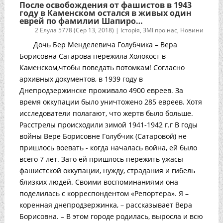
После освобождения от фашистов в 1943
году в Каменском остался в живых один
еврей по фамилии Шапиро…
2 Елула 5778 (Сер 13, 2018)
|
Історія
,
ЗМІ про нас
,
Новини
Дочь Бер Менделевича Голубчика – Вера
Борисовна Сатарова пережила Холокост в
Каменском,чтобы поведать потомкам! Согласно
архивных документов, в 1939 году в
Днепродзержинске проживало 4900 евреев. За
время оккупации было уничтожено 285 евреев. Хотя
исследователи полагают, что жертв было больше.
Расстрелы происходили зимой 1941-1942 г.г В годы
войны Вере Борисовне Голубчик (Сатаровой) не
пришлось воевать - когда началась война, ей было
всего 7 лет. Зато ей пришлось пережить ужасы
фашистской оккупации, нужду, страдания и гибель
близких людей. Своими воспоминаниями она
поделилась с корреспондентом «Репортера». Я –
коренная днепродзержинка, – рассказывает Вера
Борисовна. – В этом городе родилась, выросла и всю