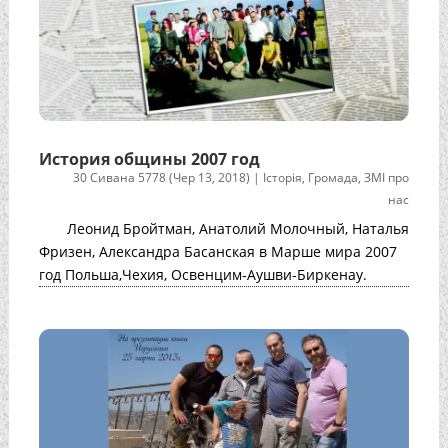
История общины 2007 год
30 Сивана 5778 (Чер 13, 2018)
|
Історія
,
Громада
,
ЗМІ про
нас
Леонид Бройтман, Анатолий Молочный, Наталья
Фризен, Александра Басанская в Марше мира 2007
год Польша,Чехия, Освенцим-Аушви-Биркенау.