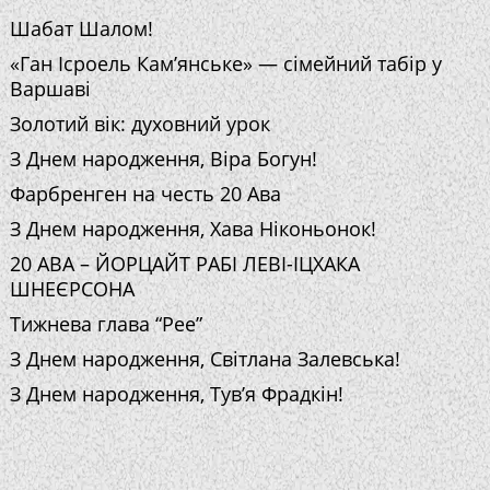
Шабат Шалом!
«Ган Ісроель Кам’янське» — сімейний табір у
Варшаві
Золотий вік: духовний урок
З Днем народження, Віра Богун!
Фарбренген на честь 20 Ава
З Днем народження, Хава Ніконьонок!
20 АВА – ЙОРЦАЙТ РАБІ ЛЕВІ-ІЦХАКА
ШНЕЄРСОНА
Тижнева глава “Рее”
З Днем народження, Світлана Залевська!
З Днем народження, Тув’я Фрадкін!