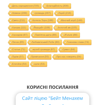
День народження
(705)
Благодійність
(308)
Новини
(299)
громада
(267)
Ліцей
(216)
Свято
(211)
Колель Тора
(188)
Жіночий клуб
(149)
Ханука
(111)
Йорцайт
(108)
Золотий вік
(105)
Хасидізм
(97)
Пам'ятна дата
(88)
JFuture
(88)
Песах
(85)
Любавичський Ребе
(80)
Тижнева глава
(74)
Статьи
(71)
музей громади
(67)
Суккот
(64)
Пурім
(57)
Привітання
(55)
Про нас говорять
(54)
EnerJew
(54)
хали
(53)
КОРИСНІ ПОСИЛАННЯ
Сайт ліцею "Бейт Менахем