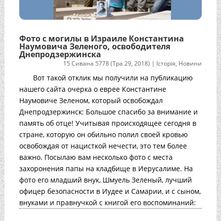
Фото с могилы в Израиле Константина
Наумовича Зеленого, освободителя
Днепродзержинска
15 Сивана 5778 (Тра 29, 2018)
|
Історія
,
Новини
Вот такой отклик мы получили на публикацию
нашего сайта очерка о еврее Константине
Наумовиче Зеленом, который освобождал
Днепродзержинск: Большое спасибо за внимание и
память об отце! Учитывая происходящее сегодня в
стране, которую он обильно полил своей кровью
освобождая от нацисткой нечести, это тем более
важно. Посылаю вам несколько фото с места
захоронения папы на кладбище в Иерусалиме. На
фото его младший внук, Шмуель Зеленый, лучший
офицер безопасности в Иудее и Самарии, и с сыном,
внуками и правнучкой с книгой его воспоминаний: