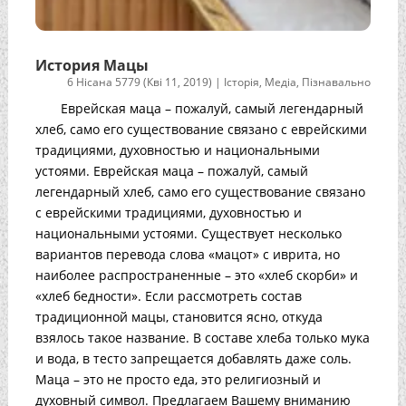
История Мацы
6 Нісана 5779 (Кві 11, 2019)
|
Історія
,
Медіа
,
Пізнавально
Еврейская маца – пожалуй, самый легендарный
хлеб, само его существование связано с еврейскими
традициями, духовностью и национальными
устоями. Еврейская маца – пожалуй, самый
легендарный хлеб, само его существование связано
с еврейскими традициями, духовностью и
национальными устоями. Существует несколько
вариантов перевода слова «мацот» с иврита, но
наиболее распространенные – это «хлеб скорби» и
«хлеб бедности». Если рассмотреть состав
традиционной мацы, становится ясно, откуда
взялось такое название. В составе хлеба только мука
и вода, в тесто запрещается добавлять даже соль.
Маца – это не просто еда, это религиозный и
духовный символ. Предлагаем Вашему вниманию