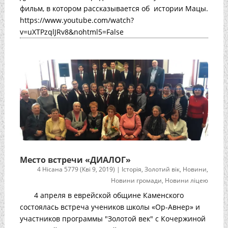
фильм, в котором рассказывается об истории Мацы.
https://www.youtube.com/watch?
v=uXTPzqlJRv8&nohtml5=False
Место встречи «ДИАЛОГ»
4 Нісана 5779 (Кві 9, 2019)
|
Історія
,
Золотий вік
,
Новини
,
Новини громади
,
Новини ліцею
4 апреля в еврейской общине Каменского
состоялась встреча учеников школы «Ор-Авнер» и
участников программы "Золотой век" с Кочержиной