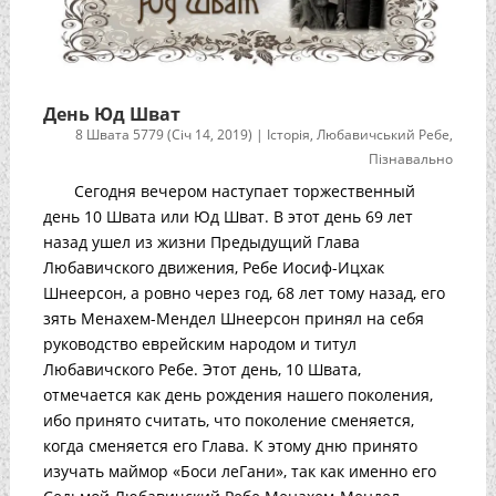
День Юд Шват
8 Швата 5779 (Січ 14, 2019)
|
Історія
,
Любавичський Ребе
,
Пізнавально
Сегодня вечером наступает торжественный
день 10 Швата или Юд Шват. В этот день 69 лет
назад ушел из жизни Предыдущий Глава
Любавичского движения, Ребе Иосиф-Ицхак
Шнеерсон, а ровно через год, 68 лет тому назад, его
зять Менахем-Мендел Шнеерсон принял на себя
руководство еврейским народом и титул
Любавичского Ребе. Этот день, 10 Швата,
отмечается как день рождения нашего поколения,
ибо принято считать, что поколение сменяется,
когда сменяется его Глава. К этому дню принято
изучать маймор «Боси леГани», так как именно его