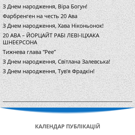
З Днем народження, Віра Богун!
Фарбренген на честь 20 Ава
З Днем народження, Хава Ніконьонок!
20 АВА – ЙОРЦАЙТ РАБІ ЛЕВІ-ІЦХАКА
ШНЕЄРСОНА
Тижнева глава “Рее”
З Днем народження, Світлана Залевська!
З Днем народження, Тув’я Фрадкін!
КАЛЕНДАР
ПУБЛІКАЦІЙ