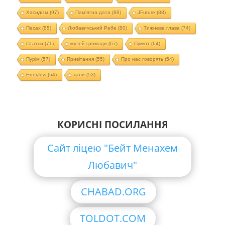
Хасидізм
(97)
Пам'ятна дата
(88)
JFuture
(88)
Песах
(85)
Любавичський Ребе
(80)
Тижнева глава
(74)
Статьи
(71)
музей громади
(67)
Суккот
(64)
Пурім
(57)
Привітання
(55)
Про нас говорять
(54)
EnerJew
(54)
хали
(53)
КОРИСНІ ПОСИЛАННЯ
Сайт ліцею "Бейт Менахем
Любавич"
CHABAD.ORG
TOLDOT.COM