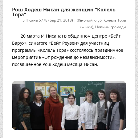
Рош Ходеш Нисан для женщин “Колель
Тора”
5 Нісана 5778 (Бер 21, 2018)
|
Жіночий клуб
,
Колель Тора
(жінки)
,
Новини громади
20 марта (4 Нисана) в общинном центре «Бейт
Барух», синагоге «Бейт Реувен» для участниц
программы «Колель Тора» состоялось праздничное
мероприятие «От рождения до независимости»,
посвященное Рош Ходеш месяца Нисан.