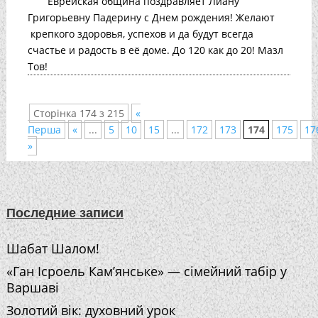
Еврейская община поздравляет Лиану
Григорьевну Падерину с Днем рождения! Желают
крепкого здоровья, успехов и да будут всегда
счастье и радость в её доме. До 120 как до 20! Мазл
Тов!
Сторінка 174 з 215
«
Перша
«
...
5
10
15
...
172
173
174
175
17
»
Последние записи
Шабат Шалом!
«Ган Ісроель Кам’янське» — сімейний табір у
Варшаві
Золотий вік: духовний урок