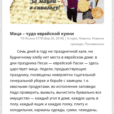
Маца – чудо еврейской кухни
10 Нісана 5778 (Бер 26, 2018)
|
Історія
,
Новини
,
Новини
громади
,
Пізнавально
Cемь дней в году ни праздничной хале, ни
будничному хлебу нет места в еврейском доме: в
дни праздника Песах — еврейской Пасхи — здесь
царствует маца. Недели, предшествующие
празднику, посвящены невероятно тщательной
генеральной уборке и борьбе с хамецем, т.е.
квасными продуктами, во исполнение заповеди:
Надо проверить, вымыть, вычистить буквально все
имущество — каждый угол в доме, каждую щель в
полу, каждый ящик и каждую полку, плиту и
холодильник, карманы одежды, сумки, чемоданы,