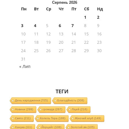
Серпень 2026
Пн
Вт
Ср
Чт
Пт
Сб
Нд
1
2
3
4
5
6
7
8
9
10
11
12
13
14
15
16
17
18
19
20
21
22
23
24
25
26
27
28
29
30
31
« Лип
ТЕГИ
День народження
(705)
Благодійність
(308)
Новини
(299)
громада
(267)
Ліцей
(216)
Свято
(211)
Колель Тора
(188)
Жіночий клуб
(149)
Ханука
(111)
Йорцайт
(108)
Золотий вік
(105)