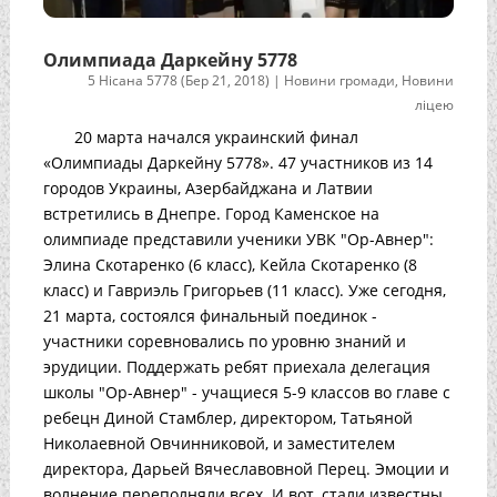
Олимпиада Даркейну 5778
5 Нісана 5778 (Бер 21, 2018)
|
Новини громади
,
Новини
ліцею
20 марта начался украинский финал
«Олимпиады Даркейну 5778». 47 участников из 14
городов Украины, Азербайджана и Латвии
встретились в Днепре. Город Каменское на
олимпиаде представили ученики УВК "Ор-Авнер":
Элина Скотаренко (6 класс), Кейла Скотаренко (8
класс) и Гавриэль Григорьев (11 класс). Уже сегодня,
21 марта, состоялся финальный поединок -
участники соревновались по уровню знаний и
эрудиции. Поддержать ребят приехала делегация
школы "Ор-Авнер" - учащиеся 5-9 классов во главе с
ребецн Диной Стамблер, директором, Татьяной
Николаевной Овчинниковой, и заместителем
директора, Дарьей Вячеславовной Перец. Эмоции и
волнение переполняли всех. И вот, стали известны