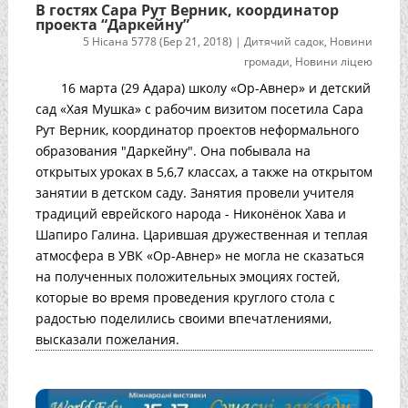
В гостях Сара Рут Верник, координатор
проекта “Даркейну”
5 Нісана 5778 (Бер 21, 2018)
|
Дитячий садок
,
Новини
громади
,
Новини ліцею
16 марта (29 Адара) школу «Ор-Авнер» и детский
сад «Хая Мушка» с рабочим визитом посетила Сара
Рут Верник, координатор проектов неформального
образования "Даркейну". Она побывала на
открытых уроках в 5,6,7 классах, а также на открытом
занятии в детском саду. Занятия провели учителя
традиций еврейского народа - Никонёнок Хава и
Шапиро Галина. Царившая дружественная и теплая
атмосфера в УВК «Ор-Авнер» не могла не сказаться
на полученных положительных эмоциях гостей,
которые во время проведения круглого стола с
радостью поделились своими впечатлениями,
высказали пожелания.