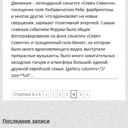
Движения – легендарной синагоге «Севен Севенти»,
посещение оэля Любавических Ребе, фарбренгены
и многое другое, что вдохновляет на новые
свершения, заряжает позитивной энергией. Самым
главным событием Форума было общее
фотографирование на фоне синагоги «Севен
Севенти» и грандиозный гала-банкет, на котором
было много вдохновляющего видео, выступали
прекрасные музыканты, было много зажигательных
хасидских танцев и атмосфера большой, единой,
дружной еврейской семьи. [gallery columns="2"
size="full"...
Сторінка 4 з 5
«
1
2
3
4
5
»
Последние записи