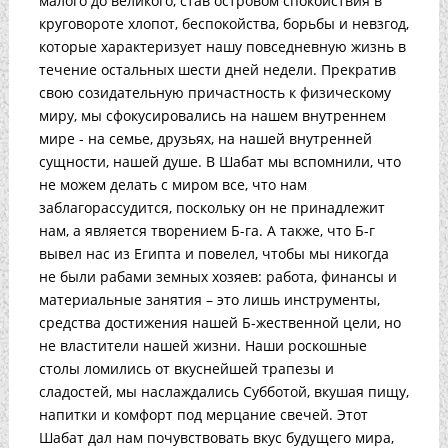
малого до великого, став островом спокойствия в
круговороте хлопот, беспокойства, борьбы и невзгод,
которые характеризует нашу повседневную жизнь в
течение остальных шести дней недели. Прекратив
свою созидательную причастность к физическому
миру, мы сфокусировались на нашем внутреннем
мире - на семье, друзьях, на нашей внутренней
сущности, нашей душе. В Шабат мы вспомнили, что
не можем делать с миром все, что нам
заблагорассудится, поскольку он не принадлежит
нам, а является творением Б-га. А также, что Б-г
вывел нас из Египта и повелел, чтобы мы никогда
не были рабами земных хозяев: работа, финансы и
материальные занятия – это лишь инструменты,
средства достижения нашей Б-жественной цели, но
не властители нашей жизни. Наши роскошные
столы ломились от вкуснейшей трапезы и
сладостей, мы наслаждались Субботой, вкушая пищу,
напитки и комфорт под мерцание свечей. Этот
Шабат дал нам почувствовать вкус будущего мира,