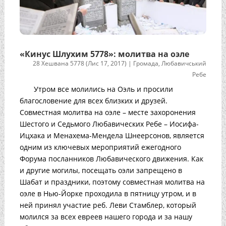
«Кинус Шлухим 5778»: молитва на оэле
28 Хешвана 5778 (Лис 17, 2017)
|
Громада
,
Любавичський
Ребе
Утром все молились на Оэль и просили
благословение для всех близких и друзей.
Совместная молитва на оэле – месте захоронения
Шестого и Седьмого Любавических Ребе – Иосифа-
Ицхака и Менахема-Мендела Шнеерсонов, является
одним из ключевых мероприятий ежегодного
Форума посланников Любавического движения. Как
и другие могилы, посещать оэли запрещено в
Шабат и праздники, поэтому совместная молитва на
оэле в Нью-Йорке проходила в пятницу утром, и в
ней принял участие реб. Леви Стамблер, который
молился за всех евреев нашего города и за нашу