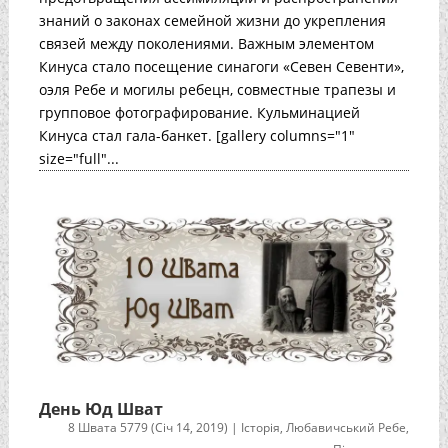
знаний о законах семейной жизни до укрепления
связей между поколениями. Важным элементом
Кинуса стало посещение синагоги «Севен Севенти»,
оэля Ребе и могилы ребецн, совместные трапезы и
групповое фотографирование. Кульминацией
Кинуса стал гала-банкет. [gallery columns="1"
size="full"...
День Юд Шват
8 Швата 5779 (Січ 14, 2019)
|
Історія
,
Любавичський Ребе
,