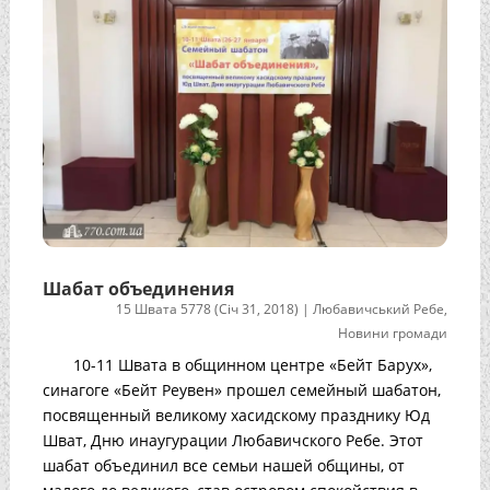
Шабат объединения
15 Швата 5778 (Січ 31, 2018)
|
Любавичський Ребе
,
Новини громади
10-11 Швата в общинном центре «Бейт Барух»,
синагоге «Бейт Реувен» прошел семейный шабатон,
посвященный великому хасидскому празднику Юд
Шват, Дню инаугурации Любавичского Ребе. Этот
шабат объединил все семьи нашей общины, от