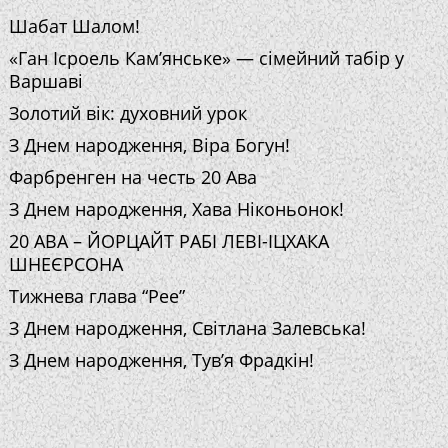
Шабат Шалом!
«Ган Ісроель Кам’янське» — сімейний табір у
Варшаві
Золотий вік: духовний урок
З Днем народження, Віра Богун!
Фарбренген на честь 20 Ава
З Днем народження, Хава Ніконьонок!
20 АВА – ЙОРЦАЙТ РАБІ ЛЕВІ-ІЦХАКА
ШНЕЄРСОНА
Тижнева глава “Рее”
З Днем народження, Світлана Залевська!
З Днем народження, Тув’я Фрадкін!