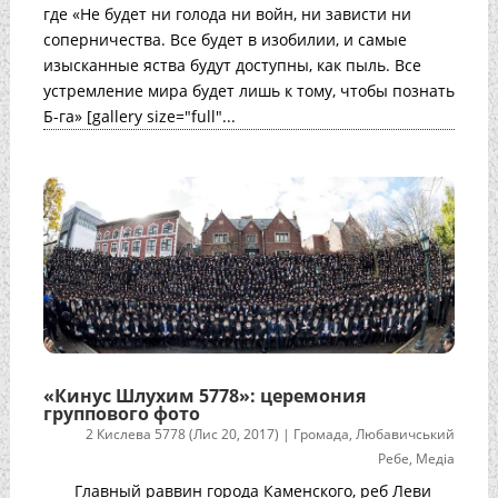
где «Не будет ни голода ни войн, ни зависти ни
соперничества. Все будет в изобилии, и самые
изысканные яства будут доступны, как пыль. Все
устремление мира будет лишь к тому, чтобы познать
Б-га» [gallery size="full"...
«Кинус Шлухим 5778»: церемония
группового фото
2 Кислева 5778 (Лис 20, 2017)
|
Громада
,
Любавичський
Ребе
,
Медіа
Главный раввин города Каменского, реб Леви