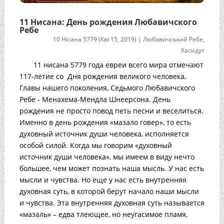
11 Нисана: День рождения Любавичского
Ребе
10 Нісана 5779 (Кві 15, 2019)
|
Любавичський Ребе
,
Хасидут
11 нисана 5779 года евреи всего мира отмечают
117-летие со Дня рождения великого человека,
Главы нашего поколения, Седьмого Любавичского
Ребе - Менахема-Мендла Шнеерсона. День
рождения не просто повод петь песни и веселиться.
Именно в день рождения «мазало говер», то есть
духовный источник души человека, исполняется
особой силой. Когда мы говорим «духовный
источник души человека», мы имеем в виду нечто
большее, чем может познать наша мысль. У нас есть
мысли и чувства. Но еще у нас есть внутренняя
духовная суть, в которой берут начало наши мысли
и чувства. Эта внутренняя духовная суть называется
«мазаль» – едва тлеющее, но неугасимое пламя,