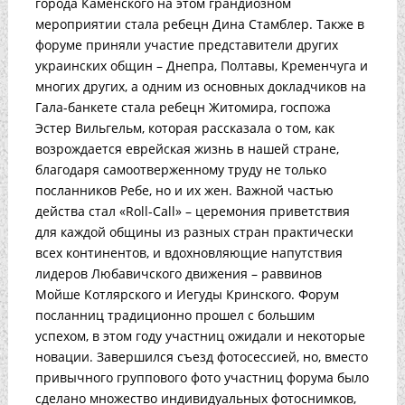
города Каменского на этом грандиозном
мероприятии стала ребецн Дина Стамблер. Также в
форуме приняли участие представители других
украинских общин – Днепра, Полтавы, Кременчуга и
многих других, а одним из основных докладчиков на
Гала-банкете стала ребецн Житомира, госпожа
Эстер Вильгельм, которая рассказала о том, как
возрождается еврейская жизнь в нашей стране,
благодаря самоотверженному труду не только
посланников Ребе, но и их жен. Важной частью
действа стал «Roll-Call» – церемония приветствия
для каждой общины из разных стран практически
всех континентов, и вдохновляющие напутствия
лидеров Любавичского движения – раввинов
Мойше Котлярского и Иегуды Кринского. Форум
посланниц традиционно прошел с большим
успехом, в этом году участниц ожидали и некоторые
новации. Завершился съезд фотосессией, но, вместо
привычного группового фото участниц форума было
сделано множество индивидуальных фотоснимков,