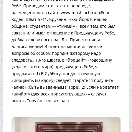
Ребе. Приводим этот текст в переводе,
размещенном на сайте www.moshiach.ru: «Рош-
Ходеш Шват 5711, Бруклин, Нью-Йорк К нашей
общине, студентам — «тмимим», всем тем, кто был
связан или имел отношение к Предыдущему Ребе,
да благословит всех вас Б-г! Приветствие и
Благословение! В ответ на многочисленные
вопросы об особом порядке (которому надо
следовать), 10-го Швата, в «йорцайт» (годовщину
ухода из этого мира) предыдущего Ребе, я
предлагаю: 1) В Субботу, предшествующую
«йорцайт», (каждому) следует стараться получить
«алию» (быть вызванным к Торе). 2) Если не хватает
«алийот» (для всех присутствующих) – следует
читать Тору (несколько раз)...