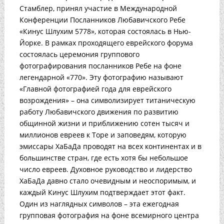
Стамблер, принял участие в Международной
Конференции Посланников Любавичского Ребе
«Кинус Шлухим 5778», которая состоялась в Нью-
Йорке. В рамках проходящего еврейского форума
состоялась церемония группового
фотографирования посланников Ребе на фоне
легендарной «770». Эту фотографию называют
«Главной фотографией года для еврейского
возрождения» – она символизирует титаническую
работу Любавичского движения по развитию
общинной жизни и приближению сотен тысяч и
миллионов евреев к Торе и заповедям, которую
эмиссары ХаБаДа проводят на всех континентах и в
большинстве стран, где есть хотя бы небольшое
число евреев. Духовное руководство и лидерство
ХаБаДа давно стало очевидным и неоспоримым, и
каждый Кинус Шлухим подтверждает этот факт.
Один из наглядных символов – эта ежегодная
групповая фотография на фоне всемирного центра