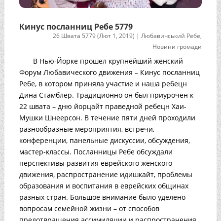
Кинус посланниц Ребе 5779
26 Швата 5779 (Лют 1, 2019)
|
Любавичський Ребе
,
Новини громади
В Нью-Йорке прошел крупнейший женский
Форум Любавического движения – Кинус посланниц
Ребе, в котором приняла участие и наша ребецн
Дина Стамблер. Традиционно он был приурочен к
22 швата – дню йорцайт праведной ребецн Хаи-
Мушки Шнеерсон. В течение пяти дней проходили
разнообразные мероприятия, встречи,
конференции, панельные дискуссии, обсуждения,
мастер-классы. Посланницы Ребе обсуждали
перспективы развития еврейского женского
движения, распространение идишкайт, проблемы
образования и воспитания в еврейских общинах
разных стран. Большое внимание было уделено
вопросам семейной жизни – от способов
предотвращения ассимиляции и распространения