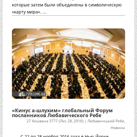
которые затем были объединены в символическую
«карту мира». ...
«Кинус а-шлухим» глобальный Форум
посланников Любавического Ребе
27 Хешвана 5777 (Лис 28, 2016)
|
Любавичський Ребе
,
Новини
С 22 по 28 ноября 2016 года в Нью-Йорке