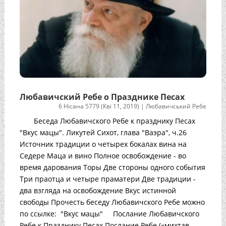
Любавичский Ребе о Празднике Песах
6 Нісана 5779 (Кві 11, 2019)
|
Любавичський Ребе
Беседа Любавичского Ребе к празднику Песах
"Вкус мацы". Ликутей Сихот, глава "Ваэра", ч.26
Источник традиции о четырех бокалах вина на
Седере Маца и вино Полное освобождение - во
время дарования Торы Две стороны одного события
Три праотца и четыре праматери Две традиции -
два взгляда на освобождение Вкус истинной
свободы Прочесть беседу Любавичского Ребе можно
по ссылке: "Вкус мацы" Послание Любавичского
Ребе к Празднику Песах Послание Ребе («михтав