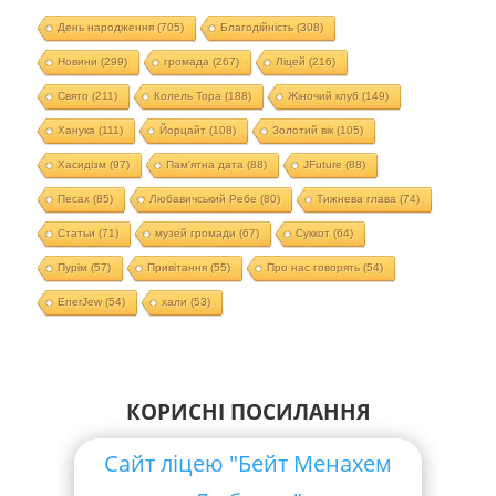
День народження
(705)
Благодійність
(308)
Новини
(299)
громада
(267)
Ліцей
(216)
Свято
(211)
Колель Тора
(188)
Жіночий клуб
(149)
Ханука
(111)
Йорцайт
(108)
Золотий вік
(105)
Хасидізм
(97)
Пам'ятна дата
(88)
JFuture
(88)
Песах
(85)
Любавичський Ребе
(80)
Тижнева глава
(74)
Статьи
(71)
музей громади
(67)
Суккот
(64)
Пурім
(57)
Привітання
(55)
Про нас говорять
(54)
EnerJew
(54)
хали
(53)
КОРИСНІ ПОСИЛАННЯ
Сайт ліцею "Бейт Менахем