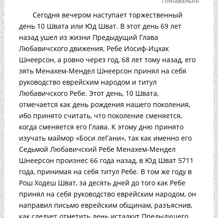
Пізнавально
Сегодня вечером наступает торжественный
день 10 Швата или Юд Шват. В этот день 69 лет
назад ушел из жизни Предыдущий Глава
Любавичского движения, Ребе Иосиф-Ицхак
Шнеерсон, а ровно через год, 68 лет тому назад, его
зять Менахем-Мендел Шнеерсон принял на себя
руководство еврейским народом и титул
Любавичского Ребе. Этот день, 10 Швата,
отмечается как день рождения нашего поколения,
ибо принято считать, что поколение сменяется,
когда сменяется его Глава. К этому дню принято
изучать маймор «Боси леГани», так как именно его
Седьмой Любавичский Ребе Менахем-Мендел
Шнеерсон произнес 66 года назад, в Юд Шват 5711
года, принимая на себя титул Ребе. В том же году в
Рош Ходеш Шват, за десять дней до того как Ребе
принял на себя руководство еврейским народом, он
направил письмо еврейским общинам, разъяснив,
как следует отметить день исталкут Предыдущего