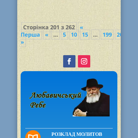
Сторінка 201 з 262
«
Перша
«
...
5
10
15
...
199
200
20
»
РОЗКЛАД МОЛИТОВ