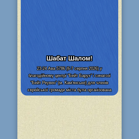
Шабат Шалом!
23-24 Ава 5786 (6-7 серпня 2026) у
благодійному центрі “Бейт Барух” і синагозі
“Бейт Реувен” (м. Кам'янське) для членів
єврейської громади міста була організована
видача та адресна доставка...
Детальніше