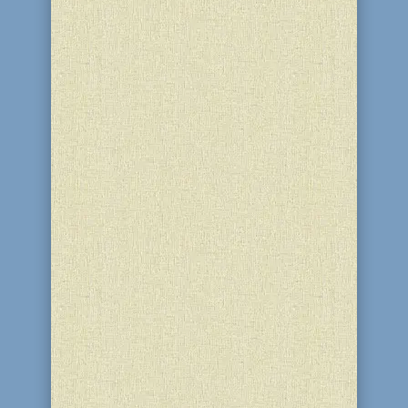
С 30 марта по 8 апреля этого года
ученики школы "Ор-Авнер" отдохнули
в Пасхальных лагерях – для мальчиков
под названием «Ган Исроэль» и для
девочек под названием «Sonya’s
camp», организованые фондом STL.
Особенностью пасхального лагеря
Sonya`s Camp была чрезвычайно...