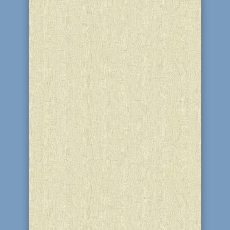
Сегодня отмечается День Памяти
Катастрофы и Героизма европейского
еврейства, когда мы чтим память
шести миллионов евреев, погибших от
рук нацистов и их приспешников, и
вспоминаем о героизме сынов народа
Израиля, поднимавших восстания и
сражавшихся до последней капли...