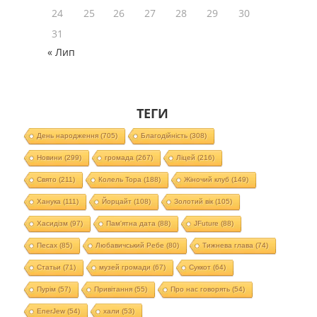
24
25
26
27
28
29
30
31
« Лип
ТЕГИ
День народження
(705)
Благодійність
(308)
Новини
(299)
громада
(267)
Ліцей
(216)
Свято
(211)
Колель Тора
(188)
Жіночий клуб
(149)
Ханука
(111)
Йорцайт
(108)
Золотий вік
(105)
Хасидізм
(97)
Пам'ятна дата
(88)
JFuture
(88)
Песах
(85)
Любавичський Ребе
(80)
Тижнева глава
(74)
Статьи
(71)
музей громади
(67)
Суккот
(64)
Пурім
(57)
Привітання
(55)
Про нас говорять
(54)
EnerJew
(54)
хали
(53)