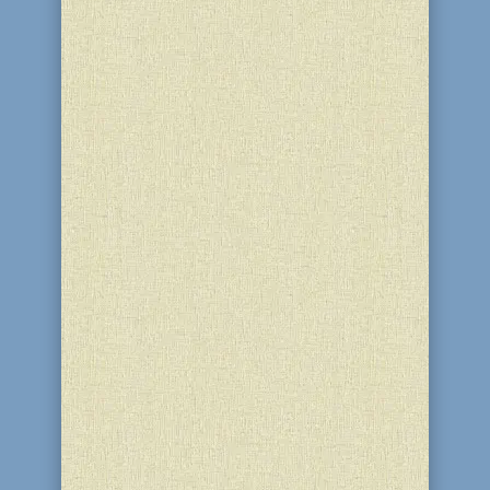
Эти работы написаны двумя
молодыми талантливыми
художниками: выпускником школы Ор
Авнер Ошером Токаевым и его
сокурсником Йонатаном Мальцевым.
Юноши учатся на 2 курсе Одесского
университета им. Ушинского и
одновременно изучают еврейские