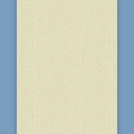
Сегодня, 2 ияра, отмечается 184-я
годовщина со дня рождения
Четвертого Главы Любавического
движения рабби Шмуэля, известного
также как Ребе Маараш. Он был
седьмым сыном, третьего Ребе ХаБаДа
– рабби Менахема-Мендела, Цемах-
Цедека. Второе ияра – день счета
Омера...