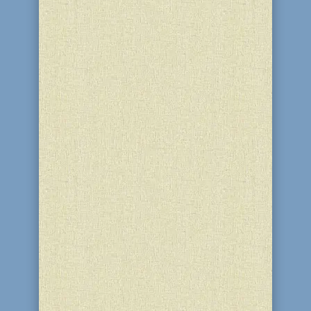
В последний день праздника Пейсах,
22 Нисана 5778 года, в общинном
центре "Бейт Барух" и синагоге "Бейт
Реувен" города Каменского состоялась
трапеза Мошиаха. После молитвы
маарив, в банкетном зале синагоги
члены еврейской общины собрались,
чтобы вместе отметить это...