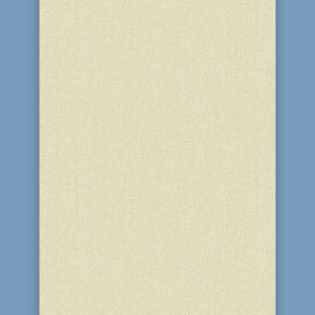
Сегодня 19 апреля с программой
«Adopt a bubbie» благотворительный
центр «Бейт Барух» и синагогу «Бейт
Реувен» посетила делегация из
бостона APSJ. В состав почетной
делегации вошли: руководители
программы — Джуди Паткин, Барбара
Карчмер и Галина Зильберштейн,...