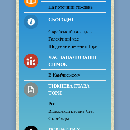
На поточний тиждень
СЬОГОДНІ
Єврейський календар
Галахічний час
Щоденне вивчення Тори
ЧАС ЗАПАЛЮВАННЯ
СВІЧОК
В Кам'янському
ТИЖНЕВА ГЛАВА
ТОРИ
Рее
Відеолекції рабина Леві
Стамблера
ЙОРЦАЙТИ У