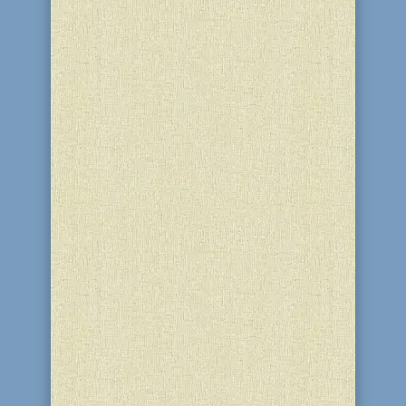
Вечером 30 марта 2018 года (14
Нисана 5778 года по еврейскому
календарю) члены еврейской общины
Каменского собрались в синагоге
"Бейт Реувен", чтобы торжественно
отметить начало одного из
величайших праздников в истории
еврейского народа - праздника Песах,
годовщину...