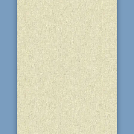
Глубокоуважаемый Реб Леви!
Еврейская община Каменского,
ученики и учителя школы "Ор-Авнер",
воспитанники и сотрудники детского
сада, коллектив синагоги "Бейт
Реувен" сердечно поздравляют Вас с
Днем рождения! Символично, что Ваш
день рождения, с благословения Вс-
шнего,...