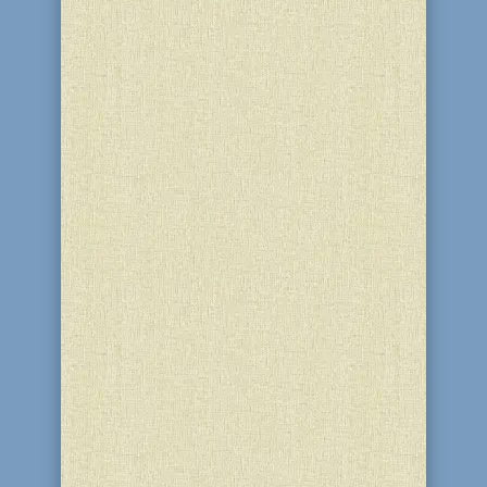
города, времени. Утром, в...
Читай в источнике:Наш репортер