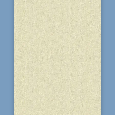
традиции при Одесском еврейском...
Сжигание хамеца накануне праздника
Песах является не просто традицией
или обычаем, а строгим законом со
своими строгими рамками. Сжечь и
уничтожить оставшийся хамец,
который не продали не еврею, нужно
до строго определенного для каждого