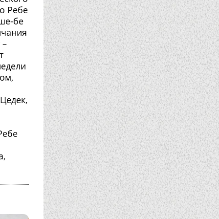
о Ребе
ше-бе
нчания
 –
т
недели
ом,
Цедек,
Ребе
а,