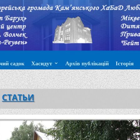
чий садок
Хасидут
Архів публікацій
Історія
СТАТЬИ