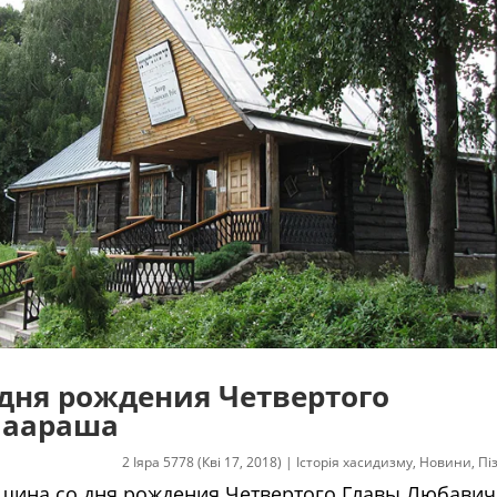
 дня рождения Четвертого
Маараша
2 Іяра 5778 (Кві 17, 2018)
|
Історія хасидизму
,
Новини
,
Пі
овщина со дня рождения Четвертого Главы Любавич