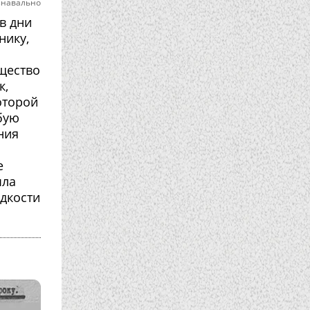
знавально
в дни
нику,
ущество
к,
оторой
бую
ния
е
ыла
идкости