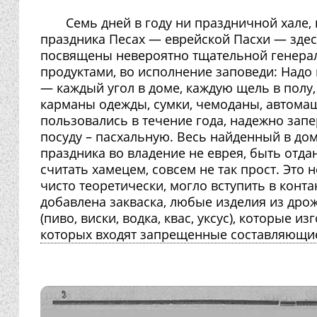
Cемь дней в году ни праздничной хале, 
праздника Песах — еврейской Пасхи — здес
посвящены невероятно тщательной генераль
продуктами, во исполнение заповеди: Надо
— каждый угол в доме, каждую щель в полу,
карманы одежды, сумки, чемоданы, автомаш
пользовались в течение года, надежно запе
посуду – пасхальную. Весь найденный в до
праздника во владение не еврея, быть отда
считать хамецем, совсем не так прост. Это н
чисто теоретически, могло вступить в конта
добавлена закваска, любые изделия из дрож
(пиво, виски, водка, квас, уксус), которые 
которых входят запрещенные составляющие: