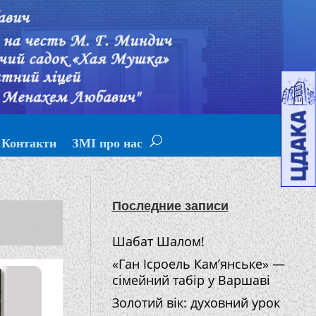
Контакти
ЗМІ про нас
Последние записи
Шабат Шалом!
«Ган Ісроель Кам’янське» —
сімейний табір у Варшаві
Золотий вік: духовний урок