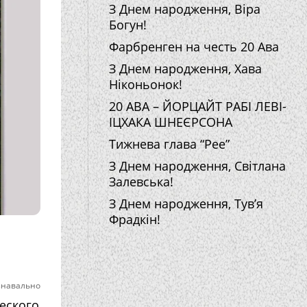
З Днем народження, Віра
Богун!
Фарбренген на честь 20 Ава
З Днем народження, Хава
Ніконьонок!
20 АВА – ЙОРЦАЙТ РАБІ ЛЕВІ-
ІЦХАКА ШНЕЄРСОНА
Тижнева глава “Рее”
З Днем народження, Світлана
Залевська!
З Днем народження, Тув’я
Фрадкін!
знавально
еского