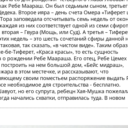
как Ребе Маараш. Он был седьмым сыном, третьег
едека. Второе ияра – день счета Омера «Тиферет 
 Тора заповедала отсчитывать семь недель от око
каждая из них соответствует одной из семи сфирот
 вторая – Гвура (Мощь, или Суд). А третья – Тифере
 этих недель – это шесть сочетаний сфиры данной 
таковая, так сказать, «в чистом виде». Таким образ
е-бе-Тиферет, «Краса красы», то есть сущность
з о рождении Ребе Маараша. Его отец, Ребе Цемех 
 построить на нем большой дом, «Бейс мидраш»,
жара в этом местечке, и рассказывают, что
ляющему своим поместьем распоряжение выдать 
се необходимое для строительства - бесплатно.
авуот, но его супруга, ребецн Хая-Мушка пожелал
гда начались схватки, отправилась туда. В новом