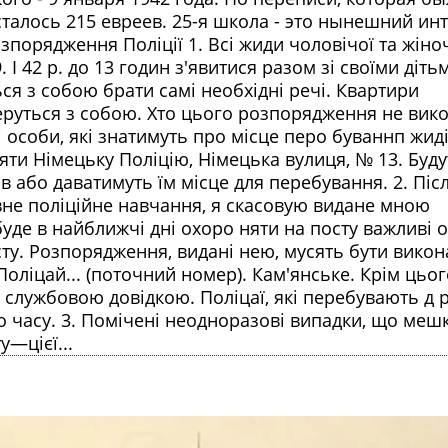
сталось 215 евреев. 25-я школа - это нынешний ин
озпорядження Поліції 1. Всі жиди чоловічої та жіно
9. І 42 р. до 13 годин з'явитися разом зі своїми діть
ся з собою брати самі необхідні речі. Квартири
беруться з собою. Хто цього розпорядження не ви
 особи, які знатимуть про місце перо буваннп жиді
яти Німецьку Поліцію, Німецька вулиця, № 13. Буду
в або даватимуть їм місце для перебування. 2. Післ
евне поліційне навчання, я скасовую видане мною
уде в найближчі дні охоро няти на посту важливі о
сту. Розпорядження, видані нею, мусять бути викон
Поліцай... (поточний номер). Кам'янське. Крім цьо
службовою довідкою. Поліцаї, які перебувають д р
ого часу. 3. Помічені неодноразові випадки, що меш
у—цієї...