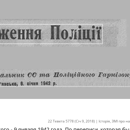
22 Тевета 5778 (Січ 9, 2018)
|
Історія
,
ЗМІ про на
кого - 9 января 1942 года. По переписи, которая бы