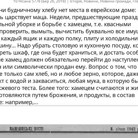
10 Нісана 5778 (Бер 26, 2018)
|
Історія
,
Новини
,
Новини громади
,
Пі
ни будничному хлебу нет места в еврейском доме: 
ь царствует маца. Недели, предшествующие празд
ной уборке и борьбе с хамецем, т.е. квасными
 проверить, вымыть, вычистить буквально все им
 каждый ящик и каждую полку, плиту и холодильни
ину… Надо убрать столовую и кухонную посуду, к
реть шкаф, где она будет храниться, и достать осо
ме хамец должен обязательно перейти до наступле
н или символически продан ему. Вопрос о том, что
е только сам хлеб, но и любое зерно, которое, даж
кт с водой и закваситься, любая мука, в которую б
жевого теста. Более того: хамецем считаются и ж
изготовляются путем брожения, и продукты, в состав
 например,...