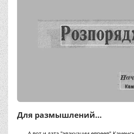
Для размышлений…
А вот и дата "эвакуации евреев" Каменс