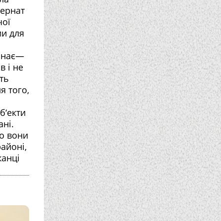
тернат
чої
ми для
конає—
в і не
ть
я того,
б‘екти
ані.
го вони
айоні,
канці