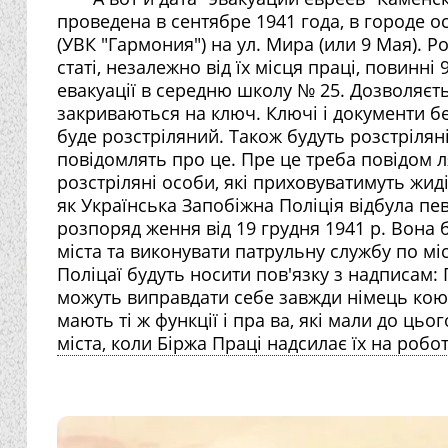
проведена в сентябре 1941 года, в городе о
(УВК "Гармония") на ул. Мира (или 9 Мая). Р
статі, незалежно від їх місця праці, повинні 
евакуації в середню школу № 25. Дозволяєть
закриваються на ключ. Ключі і документи 
буде розстріляний. Також будуть розстріляні
повідомлять про це. Пре це треба повідом л
розстріляні особи, які приховуватимуть жиді
як Українська Запобіжна Поліція відбула п
розпоряд ження від 19 грудня 1941 р. Вона б
міста та виконувати патрульну службу по мі
Поліцаї будуть носити пов'язку з надписам: 
можуть виправдати себе завжди німець кою 
мають ті ж функції і пра ва, які мали до ць
міста, коли Біржа Праці надсилає їх на робот