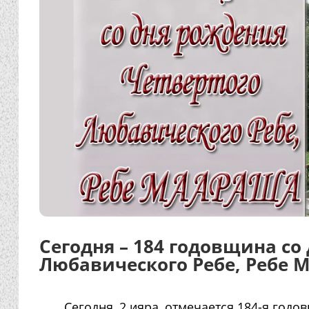
Сегодня – 184 годовщина со
Любавического Ребе, Ребе 
Сегодня, 2 ияра, отмечается 184-я год