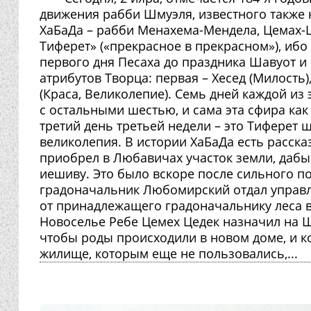
движения рабби Шмуэля, известного также 
ХаБаДа – рабби Менахема-Мендела, Цемах-Ц
Тиферет» («прекрасное в прекрасном»), ибо
первого дня Песаха до праздника Шавуот и 
атрибутов Творца: первая – Хесед (Милость),
(Краса, Великолепие). Семь дней каждой из
с остальными шестью, и сама эта сфира как 
третий день третьей недели – это Тиферет ш
великолепия. В истории ХаБаДа есть расска
приобрел в Любавичах участок земли, дабы
иешиву. Это было вскоре после сильного по
градоначальник Любомирский отдал управ
от принадлежащего градоначальнику леса в
Новоселье Ребе Цемех Цедек назначил на Ш
чтобы роды происходили в новом доме, и ко
жилище, которым еще не пользовались,...