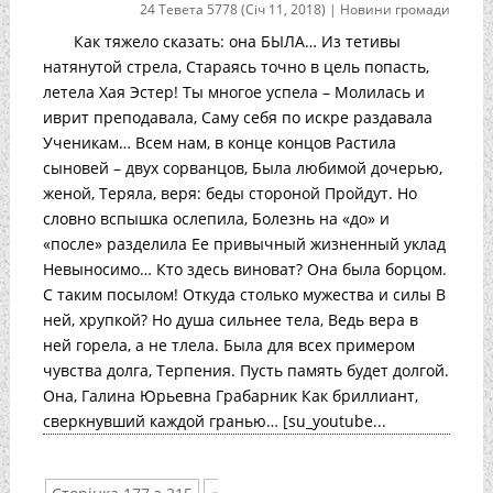
24 Тевета 5778 (Січ 11, 2018)
|
Новини громади
Как тяжело сказать: она БЫЛА… Из тетивы
натянутой стрела, Стараясь точно в цель попасть,
летела Хая Эстер! Ты многое успела – Молилась и
иврит преподавала, Саму себя по искре раздавала
Ученикам… Всем нам, в конце концов Растила
сыновей – двух сорванцов, Была любимой дочерью,
женой, Теряла, веря: беды стороной Пройдут. Но
словно вспышка ослепила, Болезнь на «до» и
«после» разделила Ее привычный жизненный уклад
Невыносимо… Кто здесь виноват? Она была борцом.
С таким посылом! Откуда столько мужества и силы В
ней, хрупкой? Но душа сильнее тела, Ведь вера в
ней горела, а не тлела. Была для всех примером
чувства долга, Терпения. Пусть память будет долгой.
Она, Галина Юрьевна Грабарник Как бриллиант,
сверкнувший каждой гранью… [su_youtube...