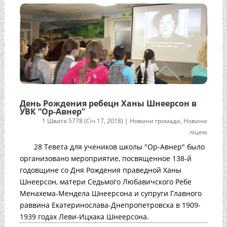
День Рождения ребецн Ханы Шнеерсон в
УВК “Ор-Авнер”
1 Швата 5778 (Січ 17, 2018)
|
Новини громади
,
Новини
ліцею
28 Тевета для учеников школы "Ор-Авнер" было
организовано мероприятие, посвященное 138-й
годовщине со Дня Рождения праведной Ханы
Шнеерсон, матери Седьмого Любавичского Ребе
Менахема-Мендела Шнеерсона и супруги Главного
раввина Екатеринослава-Днепропетровска в 1909-
1939 годах Леви-Ицхака Шнеерсона.