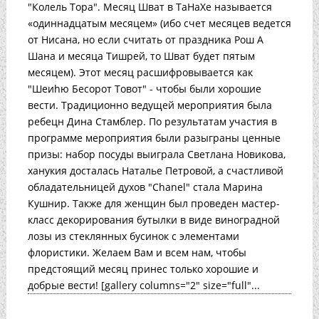
"Колель Тора". Месяц Шват в ТаНаХе называется
«одиннадцатым месяцем» (ибо счет месяцев ведется
от Нисана, но если считать от праздника Рош А
Шана и месяца Тишрей, то Шват будет пятым
месяцем). Этот месяц расшифровывается как
"Шеиhю Бесорот Товот" - чтобы были хорошие
вести. Традиционно ведущей мероприятия была
ребецн Дина Стамблер. По результатам участия в
программе мероприятия были разыграны ценные
призы: набор посуды выиграла Светлана Новикова,
ханукия досталась Наталье Петровой, а счастливой
обладательницей духов "Chanel" стала Марина
Кушнир. Также для женщин был проведен мастер-
класс декорирования бутылки в виде виноградной
лозы из стеклянных бусинок с элементами
флористики. Желаем Вам и всем нам, чтобы
предстоящий месяц принес только хорошие и
добрые вести! [gallery columns="2" size="full"...