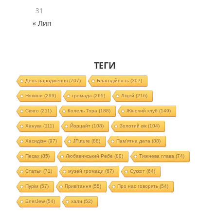
31
« Лип
ТЕГИ
День народження
(707)
Благодійність
(307)
Новини
(299)
громада
(265)
Ліцей
(216)
Свято
(211)
Колель Тора
(188)
Жіночий клуб
(149)
Ханука
(111)
Йорцайт
(108)
Золотий вік
(104)
Хасидізм
(97)
JFuture
(88)
Пам'ятна дата
(88)
Песах
(85)
Любавичський Ребе
(80)
Тижнева глава
(74)
Статьи
(71)
музей громади
(67)
Суккот
(64)
Пурім
(57)
Привітання
(55)
Про нас говорять
(54)
EnerJew
(54)
хали
(52)