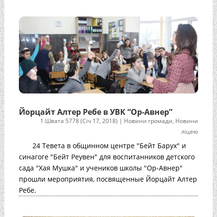
Йорцайт Алтер Ребе в УВК “Ор-Авнер”
1 Швата 5778 (Січ 17, 2018)
|
Новини громади
,
Новини
ліцею
24 Тевета в общинном центре "Бейт Барух" и
синагоге "Бейт Реувен" для воспитанников детского
сада "Хая Мушка" и учеников школы "Ор-Авнер"
прошли мероприятия, посвященные Йорцайт Алтер
Ребе.