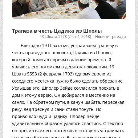
Трапеза в честь Цадика из Шполы
19 Швата 5778 (Лют 4, 2018)
|
Новини громади
Ежегодно 19 Швата мы устраиваем трапезу в
честь праведного человека, Цадика из Шполы,
который помогал евреям в давние времена. Я
являюсь его потомком в девятом поколении. 19
Швата 5553 (2 февраля 1793) одному еврею из
соседнего местечка нужно было сделать обрезание,
Услышав это, Шполер Зейде согласился поехать в
дом к этому еврею. Он добирался в местечко на
санях. На обратном пути, в канун шабата, пересекая
реку, лед треснул и сани стали тонуть. Но
произошло чудо и цадику Шполер Зейде
удивительным образом удалось спастись. С тех пор
он просил всех его потомков в этот день устраивать
трапезу в благодарность Вс-вышнему за чудесное