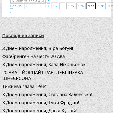
Сторінка 177 з 215
«
Перша
«
...
5
10
15
...
175
176
177
178
17
»
Последние записи
З Днем народження, Віра Богун!
Фарбренген на честь 20 Ава
З Днем народження, Хава Ніконьонок!
20 АВА – ЙОРЦАЙТ РАБІ ЛЕВІ-ІЦХАКА
ШНЕЄРСОНА
Тижнева глава “Рее”
З Днем народження, Світлана Залевська!
З Днем народження, Тув’я Фрадкін!
З Днем народження, Давід Купрій!