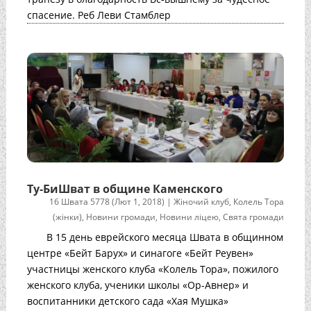
спасение. Реб Леви Стамблер
Ту-БиШват в общине Каменского
16 Швата 5778 (Лют 1, 2018)
|
Жіночий клуб
,
Колель Тора
(жінки)
,
Новини громади
,
Новини ліцею
,
Свята громади
В 15 день еврейского месяца Швата в общинном
центре «Бейт Барух» и синагоге «Бейт Реувен»
участницы женского клуба «Колель Тора», пожилого
женского клуба, ученики школы «Ор-Авнер» и
воспитанники детского сада «Хая Мушка»