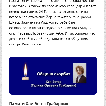
наступления Шаббата, что является особой честью
и заслугой. А также по еврейскому календарю в этот
вечер наступило 24 Тевета, в этот день хасиды
всего мира отмечают Йорцайт Алтер Ребе, рабби
Шнеур Залмана из Ляд. Алтер ребе был
основоположником хасидского движения ХАБАД и
стал Первым Любавичским Ребе. И так совпало, что
два этих события объединили всех в общинном
центре Каменского.
Памяти Хаи Эстер Грабарник…