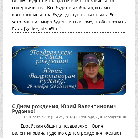
где «Не будет ни голода ни войн, ни зависти ни
соперничества. Все будет в изобилии, и самые
изысканные яства будут доступны, как пыль. Все
устремление мира будет лишь к тому, чтобы познать
Б-га» [gallery size="full"...
С Днем рождения, Юрий Валентинович
Руденко!
13 Швата 5778 (Січ 29, 2018)
|
Громада
,
Дні народження
Еврейская община поздравляет Юрия
Валентиновича Руденко с Днем рождения! Желают