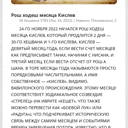
Рош ходеш месяца Кислев
30 Хешвана 5783 (Лис 24, 2022)
|
Новини
,
Пізнавально
,
С
24-ГО НОЯБРЯ 2022 НАЧАЛСЯ РОШ ХОДЕШ
МЕСЯЦА КИСЛЕВ, КОТОРЫЙ ПРОДЛИТСЯ 2 ДНЯ —
30-ГО ХЕШВАНА И 1-ГО КИСЛЕВА. КИСЛЕВ —
ДЕВЯТЫЙ МЕСЯЦ ГОДА, ЕСЛИ ВЕСТИ СЧЕТ МЕСЯЦЕВ
КАК ПРЕДПИСЫВАЕТ ТАНАХ, НАЧИНАЯ С НИСАНА, И
ТРЕТИЙ МЕСЯЦ, ЕСЛИ ВЕСТИ ОТСЧЕТ ОТ РОШ А
ШАНА. В ТОРЕ МЕСЯЦЫ ГОДА НАЗЫВАЮТСЯ ПРОСТО
ПОРЯДКОВЫМИ ЧИСЛИТЕЛЬНЫМИ, А ИМЯ
СОБСТВЕННОЕ — «КИСЛЕВ», ВИДИМО,
ВАВИЛОНСКОГО ПРОИСХОЖДЕНИЯ. ЭТОМУ МЕСЯЦУ
СООТВЕТСТВУЕТ ЗОДИАКАЛЬНОЕ СОЗВЕЗДИЕ
«СТРЕЛЕЦ» (НА ИВРИТЕ «КЕШЕТ», ЧТО ТАКЖЕ
МОЖНО ПЕРЕВЕСТИ КАК «БОЕВОЙ ЛУК» ИЛИ
«РАДУГА»), ЧТО ПОДЧЕРКИВАЕТ ИСТОРИЧЕСКУЮ
СВЯЗЬ МЕЖДУ САМИМ МЕСЯЦЕМ И СОБЫТИЯМИ
ВРЕМЕН ЗАВЕРШЕНИЯ ПОТОПА. ИЗВЕСТНО, ЧТО В