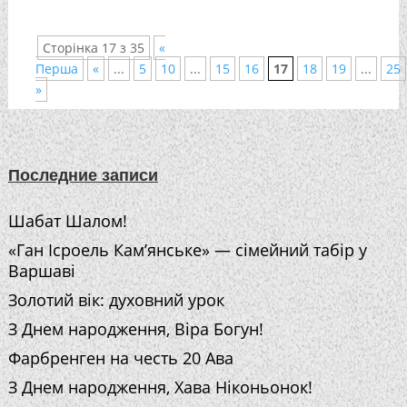
Сторінка 17 з 35
«
Перша
«
...
5
10
...
15
16
17
18
19
...
25
»
Последние записи
Шабат Шалом!
«Ган Ісроель Кам’янське» — сімейний табір у
Варшаві
Золотий вік: духовний урок
З Днем народження, Віра Богун!
Фарбренген на честь 20 Ава
З Днем народження, Хава Ніконьонок!