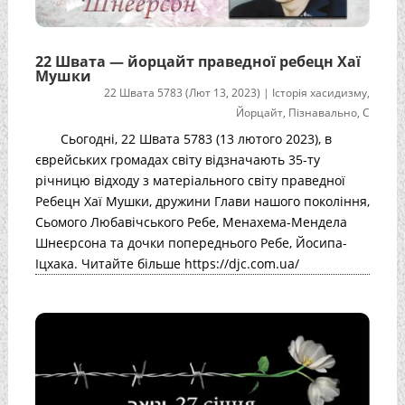
22 Швата — йорцайт праведної ребецн Хаї
Мушки
22 Швата 5783 (Лют 13, 2023)
|
Історія хасидизму
,
Йорцайт
,
Пізнавально
,
С
Сьогодні, 22 Швата 5783 (13 лютого 2023), в
єврейських громадах світу відзначають 35-ту
річницю відходу з матеріального світу праведної
Ребецн Хаї Мушки, дружини Глави нашого покоління,
Сьомого Любавічського Ребе, Менахема-Мендела
Шнеєрсона та дочки попереднього Ребе, Йосипа-
Іцхака. Читайте більше https://djc.com.ua/