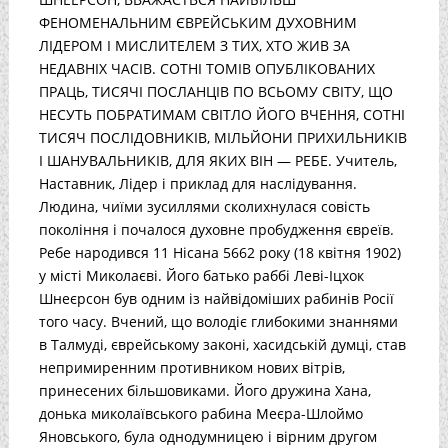
ФЕНОМЕНАЛЬНИМ ЄВРЕЙСЬКИМ ДУХОВНИМ
ЛІДЕРОМ І МИСЛИТЕЛЕМ З ТИХ, ХТО ЖИВ ЗА
НЕДАВНІХ ЧАСІВ. СОТНІ ТОМІВ ОПУБЛІКОВАНИХ
ПРАЦЬ, ТИСЯЧІ ПОСЛАНЦІВ ПО ВСЬОМУ СВІТУ, ЩО
НЕСУТЬ ПОБРАТИМАМ СВІТЛО ЙОГО ВЧЕННЯ, СОТНІ
ТИСЯЧ ПОСЛІДОВНИКІВ, МІЛЬЙОНИ ПРИХИЛЬНИКІВ
І ШАНУВАЛЬНИКІВ, ДЛЯ ЯКИХ ВІН — РЕБЕ. Учитель,
Наставник, Лідер і приклад для наслідування.
Людина, чиїми зусиллями сколихнулася совість
покоління і почалося духовне пробудження євреїв.
Ребе народився 11 Нісана 5662 року (18 квітня 1902)
у місті Миколаєві. Його батько раббі Леві-Іцхок
Шнеєрсон був одним із найвідоміших рабинів Росії
того часу. Вчений, що володіє глибокими знаннями
в Талмуді, єврейському законі, хасидській думці, став
непримиренним противником нових вітрів,
принесених більшовиками. Його дружина Хана,
донька миколаївського рабина Меєра-Шлоймо
Яновського, була однодумницею і вірним другом