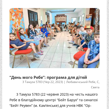
“День мого Ребе”: програма для дітей
3 Тамуза 5783 (Чер 22, 2023)
|
Любавичський Ребе
,
С
,
Свята
3 Тамуза 5783 (22 червня 2023) на честь нашого
Ребе в благодійному центрі “Бейт Барух” та синагозі
“Бейт Реувен” (м. Кам'янське) для учнів НВК “Ор-