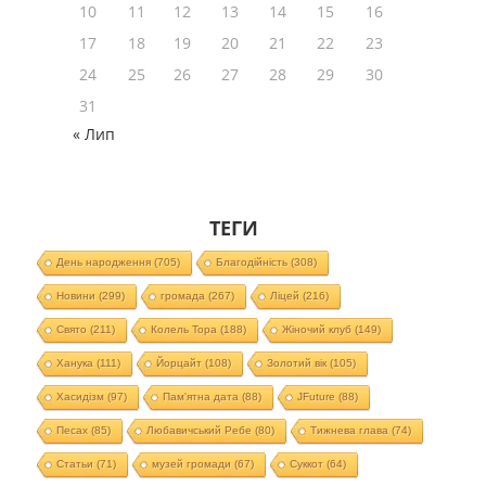
10
11
12
13
14
15
16
17
18
19
20
21
22
23
24
25
26
27
28
29
30
31
« Лип
ТЕГИ
День народження
(705)
Благодійність
(308)
Новини
(299)
громада
(267)
Ліцей
(216)
Свято
(211)
Колель Тора
(188)
Жіночий клуб
(149)
Ханука
(111)
Йорцайт
(108)
Золотий вік
(105)
Хасидізм
(97)
Пам'ятна дата
(88)
JFuture
(88)
Песах
(85)
Любавичський Ребе
(80)
Тижнева глава
(74)
Статьи
(71)
музей громади
(67)
Суккот
(64)