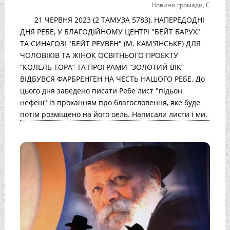
Новини громади
,
С
21 ЧЕРВНЯ 2023 (2 ТАМУЗА 5783), НАПЕРЕДОДНІ
ДНЯ РЕБЕ, У БЛАГОДІЙНОМУ ЦЕНТРІ "БЕЙТ БАРУХ"
ТА СИНАГОЗІ "БЕЙТ РЕУВЕН" (М. КАМ'ЯНСЬКЕ) ДЛЯ
ЧОЛОВІКІВ ТА ЖІНОК ОСВІТНЬОГО ПРОЕКТУ
“КОЛЕЛЬ ТОРА” ТА ПРОГРАМИ “ЗОЛОТИЙ ВІК”
ВІДБУВСЯ ФАРБРЕНГЕН НА ЧЕСТЬ НАШОГО РЕБЕ. До
цього дня заведено писати Ребе лист "підьон
нефеш" із проханням про благословення, яке буде
потім розміщено на його оель. Написали листи і ми.