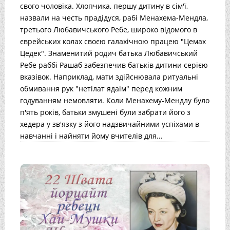
свого чоловіка. Хлопчика, першу дитину в сім'ї,
назвали на честь прадідуся, рабі Менахема-Мендла,
третього Любавичського Ребе, широко відомого в
єврейських колах своєю галахічною працею "Цемах
Цедек". Знаменитий родич батька Любавичський
Ребе раббі Рашаб забезпечив батьків дитини серією
вказівок. Наприклад, мати здійснювала ритуальні
обмивання рук "нетілат ядаім" перед кожним
годуванням немовляти. Коли Менахему-Мендлу було
п'ять років, батьки змушені були забрати його з
хедера у зв'язку з його надзвичайними успіхами в
навчанні і найняти йому вчителів для...