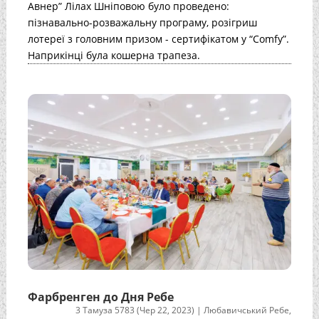
Авнер” Лілах Шніповою було проведено:
пізнавально-розважальну програму, розігриш
лотереї з головним призом - сертифікатом у “Comfy”.
Наприкінці була кошерна трапеза.
Фарбренген до Дня Ребе
3 Тамуза 5783 (Чер 22, 2023)
|
Любавичський Ребе
,