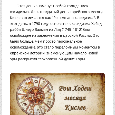
Этот день знаменует собой «рождение»
хасидизма. Девятнадцатый день еврейского месяца
Кислев отмечается как "Рош-Ашана хасидизма". В
этот день, в 1798 году, основатель хасидизма Хабад
рабби Шнеур Залман из Ляд (1745–1812) был
освобожден из заключения в царской России. Это
было больше, чем просто персональное
освобождение, это стало переломным моментом в
еврейской истории, знаменующим начало новой
эры раскрытия "сокровенной души" Торы.