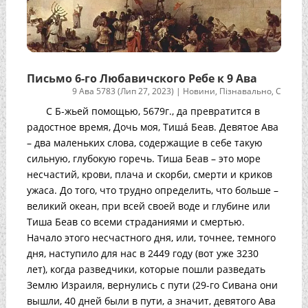
Письмо 6-го Любавичского Ребе к 9 Ава
9 Ава 5783 (Лип 27, 2023)
|
Новини
,
Пізнавально
,
С
С Б-жьей помощью, 5679г., да превратится в
радостное время, Дочь моя, Тишá Беав. Девятое Ава
– два маленьких слова, содержащие в себе такую
сильную, глубокую горечь. Тиша Беав – это море
несчастий, крови, плача и скорби, смерти и криков
ужаса. До того, что трудно определить, что больше –
великий океан, при всей своей воде и глубине или
Тиша Беав со всеми страданиями и смертью.
Начало этого несчастного дня, или, точнее, темного
дня, наступило для нас в 2449 году (вот уже 3230
лет), когда разведчики, которые пошли разведать
Землю Израиля, вернулись с пути (29-го Сивана они
вышли, 40 дней были в пути, а значит, девятого Ава