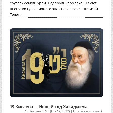
єрусалимський храм. Подробиці про закон і зміст
цього посту ви зможете знайти за посиланням: 10
Тевета
19 Кислева — Новый год Хасидизма
18 Кислева 5783 (Гру 12, 2022)
|
Історія хасидизму
,
С