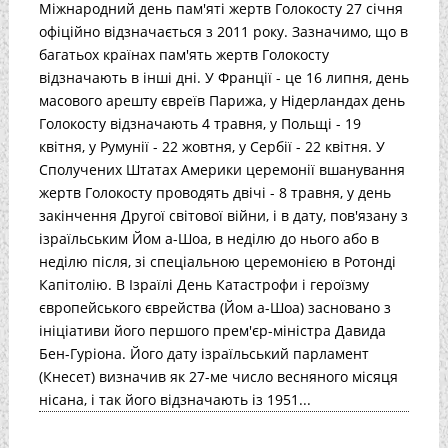
Міжнародний день пам'яті жертв Голокосту 27 січня
офіційно відзначається з 2011 року. Зазначимо, що в
багатьох країнах пам'ять жертв Голокосту
відзначають в інші дні. У Франції - це 16 липня, день
масового арешту євреїв Парижа, у Нідерландах день
Голокосту відзначають 4 травня, у Польщі - 19
квітня, у Румунії - 22 жовтня, у Сербії - 22 квітня. У
Сполучених Штатах Америки церемонії вшанування
жертв Голокосту проводять двічі - 8 травня, у день
закінчення Другої світової війни, і в дату, пов'язану з
ізраїльським Йом а-Шоа, в неділю до нього або в
неділю після, зі спеціальною церемонією в Ротонді
Капітолію. В Ізраїлі День Катастрофи і героїзму
європейського єврейства (Йом а-Шоа) засновано з
ініціативи його першого прем'єр-міністра Давида
Бен-Гуріона. Його дату ізраїльський парламент
(Кнесет) визначив як 27-ме число весняного місяця
нісана, і так його відзначають із 1951...