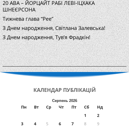
20 АВА – ЙОРЦАЙТ РАБІ ЛЕВІ-ІЦХАКА
ШНЕЄРСОНА
Тижнева глава “Рее”
З Днем народження, Світлана Залевська!
З Днем народження, Тув’я Фрадкін!
КАЛЕНДАР
ПУБЛІКАЦІЙ
Серпень 2026
Пн
Вт
Ср
Чт
Пт
Сб
Нд
1
2
3
4
5
6
7
8
9