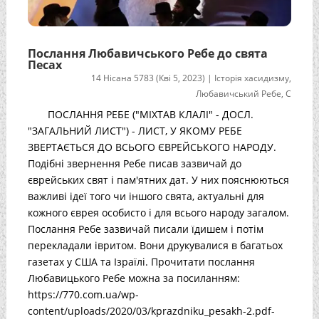
Послання Любавичського Ребе до свята
Песах
14 Нісана 5783 (Кві 5, 2023)
|
Історія хасидизму
,
Любавичський Ребе
,
С
ПОСЛАННЯ РЕБЕ ("МІХТАВ КЛАЛІ" - ДОСЛ.
"ЗАГАЛЬНИЙ ЛИСТ") - ЛИСТ, У ЯКОМУ РЕБЕ
ЗВЕРТАЄТЬСЯ ДО ВСЬОГО ЄВРЕЙСЬКОГО НАРОДУ.
Подібні звернення Ребе писав зазвичай до
єврейських свят і пам'ятних дат. У них пояснюються
важливі ідеї того чи іншого свята, актуальні для
кожного єврея особисто і для всього народу загалом.
Послання Ребе зазвичай писали їдишем і потім
перекладали івритом. Вони друкувалися в багатьох
газетах у США та Ізраїлі. Прочитати послання
Любавицького Ребе можна за посиланням:
https://770.com.ua/wp-
content/uploads/2020/03/kprazdniku_pesakh-2.pdf-