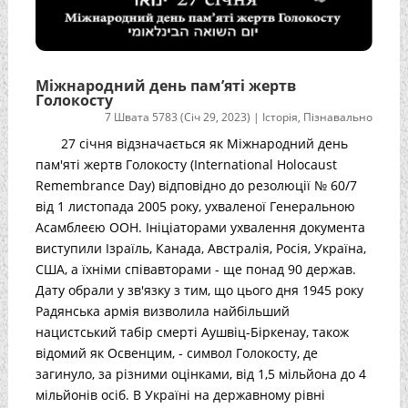
Міжнародний день пам’яті жертв
Голокосту
7 Швата 5783 (Січ 29, 2023)
|
Історія
,
Пізнавально
27 січня відзначається як Міжнародний день
пам'яті жертв Голокосту (International Holocaust
Remembrance Day) відповідно до резолюції № 60/7
від 1 листопада 2005 року, ухваленої Генеральною
Асамблеєю ООН. Ініціаторами ухвалення документа
виступили Ізраїль, Канада, Австралія, Росія, Україна,
США, а їхніми співавторами - ще понад 90 держав.
Дату обрали у зв'язку з тим, що цього дня 1945 року
Радянська армія визволила найбільший
нацистський табір смерті Аушвіц-Біркенау, також
відомий як Освенцим, - символ Голокосту, де
загинуло, за різними оцінками, від 1,5 мільйона до 4
мільйонів осіб. В Україні на державному рівні