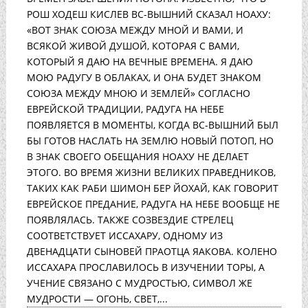
РОШ ХОДЕШ КИСЛЕВ ВС-ВЫШНИЙ СКАЗАЛ НОАХУ:
«ВОТ ЗНАК СОЮЗА МЕЖДУ МНОЙ И ВАМИ, И
ВСЯКОЙ ЖИВОЙ ДУШОЙ, КОТОРАЯ С ВАМИ,
КОТОРЫЙ Я ДАЮ НА ВЕЧНЫЕ ВРЕМЕНА. Я ДАЮ
МОЮ РАДУГУ В ОБЛАКАХ, И ОНА БУДЕТ ЗНАКОМ
СОЮЗА МЕЖДУ МНОЮ И ЗЕМЛЕЙ» СОГЛАСНО
ЕВРЕЙСКОЙ ТРАДИЦИИ, РАДУГА НА НЕБЕ
ПОЯВЛЯЕТСЯ В МОМЕНТЫ, КОГДА ВС-ВЫШНИЙ БЫЛ
БЫ ГОТОВ НАСЛАТЬ НА ЗЕМЛЮ НОВЫЙ ПОТОП, НО
В ЗНАК СВОЕГО ОБЕЩАНИЯ НОАХУ НЕ ДЕЛАЕТ
ЭТОГО. ВО ВРЕМЯ ЖИЗНИ ВЕЛИКИХ ПРАВЕДНИКОВ,
ТАКИХ КАК РАБИ ШИМОН БЕР ЙОХАЙ, КАК ГОВОРИТ
ЕВРЕЙСКОЕ ПРЕДАНИЕ, РАДУГА НА НЕБЕ ВООБЩЕ НЕ
ПОЯВЛЯЛАСЬ. ТАКЖЕ СОЗВЕЗДИЕ СТРЕЛЕЦ
СООТВЕТСТВУЕТ ИССАХАРУ, ОДНОМУ ИЗ
ДВЕНАДЦАТИ СЫНОВЕЙ ПРАОТЦА ЯАКОВА. КОЛЕНО
ИССАХАРА ПРОСЛАВИЛОСЬ В ИЗУЧЕНИИ ТОРЫ, А
УЧЕНИЕ СВЯЗАНО С МУДРОСТЬЮ, СИМВОЛ ЖЕ
МУДРОСТИ — ОГОНЬ, СВЕТ,...