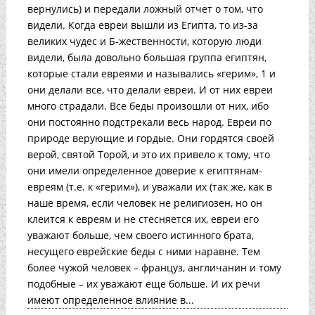
вернулись) и передали ложный отчет о том, что
видели. Когда евреи вышли из Египта, то из-за
великих чудес и Б-жественности, которую люди
видели, была довольно большая группа египтян,
которые стали евреями и назывались «герим», 1 и
они делали все, что делали евреи. И от них евреи
много страдали. Все беды произошли от них, ибо
они постоянно подстрекали весь народ. Евреи по
природе верующие и гордые. Они гордятся своей
верой, святой Торой, и это их привело к тому, что
они имели определенное доверие к египтянам-
евреям (т.е. к «герим»), и уважали их (так же, как в
наше время, если человек не религиозен, но он
клеится к евреям и не стесняется их, евреи его
уважают больше, чем своего истинного брата,
несущего еврейские беды с ними наравне. Тем
более чужой человек – француз, англичанин и тому
подобные – их уважают еще больше. И их речи
имеют определенное влияние в...