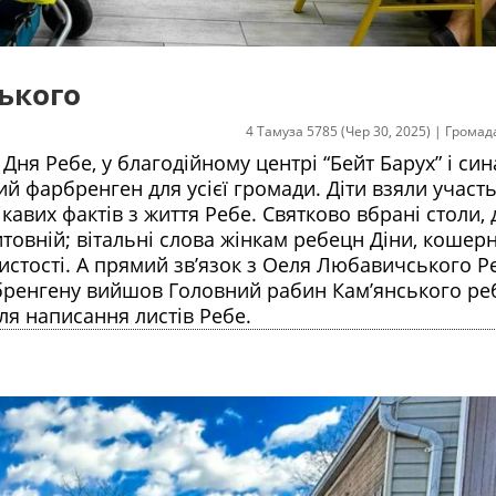
ського
4 Тамуза 5785 (Чер 30, 2025)
|
Громад
 Дня Ребе, у благодійному центрі “Бейт Барух” і син
кий фарбренген для усієї громади. Діти взяли участь
кавих фактів з життя Ребе. Святково вбрані столи, 
литовній; вітальні слова жінкам ребецн Діни, кошерн
стості. А прямий зв’язок з Оеля Любавичського Р
бренгену вийшов Головний рабин Кам’янського ре
ля написання листів Ребе.