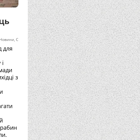
сць
Новини
,
С
д для
 і
омади
хідці з
и
агати
й
і рабин
ли.