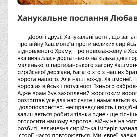
Ханукальне послання Любав
Дорогі друзі! Ханукальні вогні, що зап
про війну Хашмонеїв проти великих сирійсь
відновленого Храму; про новозажжену в Храм
яка виявилася достатньою на кілька днів гор
маленького партизанського загону Хашмонеї
сирійської держави, багато хто з наших бра
ворога нашого. Але наші вожді, Хашмонеї, 
ворожих військ і потужності їхнього озброє
Адже Храм був захоплений жорстоким ворого
розтоптав усе для нас святе і намагається з
ідолопоклонство, несправедливість і подібн
залишається робити тільки одне - ще тісніш
оголосити нашому ворогові війну не на життя,
розбиті, величезна сирійська імперія зазна
історії часто повторюється. Ми, євреї, зав