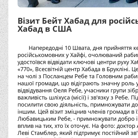
Візит Бейт Хабад для російс
Хабад в США
Напередодні 10 Швата, дня прийняття к
російськомовних у Хайфі, очолюваний раби
удостоївся відвідати ключові центри руху 
«770», Всесвітній центр Хабада в Брукліні.
на чолі з Посланцем Ребе та Головним рабин
нашої громади, що відіграють значну роль у
відвідування Оеля Ребе, учасники групи зі
важливість шліхуса (місії) і зв'язку з Ребе. 
посилити свою діяльність, примножувати до
іншим. Цей візит зміцнив членів громади в
Любавицьким Ребе, - примножувати добро і
вплив на тих, хто їх оточує. На фото: докто
Леві Стамблер, який підтримує постійний зв