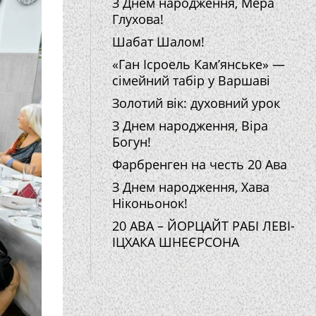
З Днем народження, Мера
Глухова!
Шабат Шалом!
«Ган Ісроель Кам’янське» —
сімейний табір у Варшаві
Золотий вік: духовний урок
З Днем народження, Віра
Богун!
Фарбренген на честь 20 Ава
З Днем народження, Хава
Ніконьонок!
20 АВА – ЙОРЦАЙТ РАБІ ЛЕВІ-
ІЦХАКА ШНЕЄРСОНА