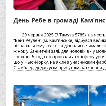
День Ребе в громаді Кам’ян
29 червня 2025 (3 Тамуза 5785), на честь
“Бейт Реувен” (м. Кам’янське) відбувся вели
пізнавальному квесті та дізнались чимало ці
жінок у банкетній залі, для чоловіків - у мо
святкові блюда створювали атмосферу урочи
що у Нью-Йорку, на який з учасниками фар
Стамблер, додав усім присутнім натхнення д