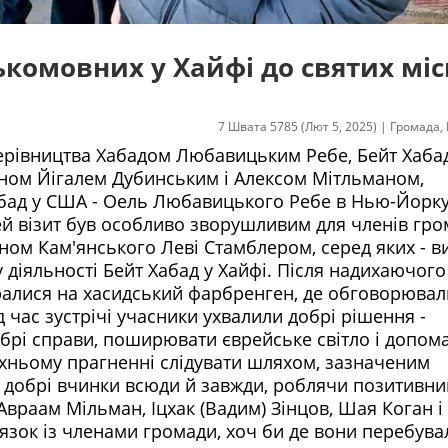
ькомовних у Хайфі до святих мі
7 Швата 5785 (Лют 5, 2025)
|
Громада
,
ерівництва Хабадом Любавицьким Ребе, Бейт Хаба
ном Йігалем Дубинським і Алексом Мітльманом,
Хабад у США - Оель Любавицького Ребе в Нью-Йорку
 Цей візит був особливо зворушливим для членів гр
ом Кам'янського Леві Стамблером, серед яких - ви
 діяльності Бейт Хабад у Хайфі. Після надихаючого
бралися на хасидський фарбренген, де обговорювал
Під час зустрічі учасники ухвалили добрі рішення -
брі справи, поширювати єврейське світло і допом
 їхньому прагненні слідувати шляхом, зазначеним
 добрі вчинки всюди й завжди, роблячи позитивни
р Авраам Мільман, Іцхак (Вадим) Зінцов, Шая Коган 
'язок із членами громади, хоч би де вони перебува