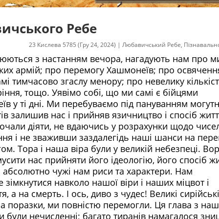
ичського Ребе
23 Кислева 5785 (Гру 24, 2024)
|
Любавичський Ребе
,
Пізнавальн
алюються з настанням вечора, нагадують нам про м
ких армій; про перемогу Хашмонеїв; про освяченн
і тимчасово згаслу менору; про невелику кількість
іння, тощо. Уявімо собі, що ми самі є бійцями
в у ті дні. Ми перебуваємо під пануванням могутн
тів залишив нас і прийняв язичництво і спосіб жит
почали діяти, не вдаючись у розрахунки щодо чисе
ння і не зваживши заздалегідь наші шанси на пере
м. Тора і наша віра були у великій небезпеці. Во
мусити нас прийняти його ідеологію, його спосіб жи
і абсолютно чужі нам риси та характери. Нам
е зімкнутися навколо нашої віри і наших міцвот і
 а на смерть. І ось, диво з чудес! Великі сирійські
ла поразки, ми повністю перемогли. Ця глава з наш
жди були нечисленні; багато тиранів намагалося зн