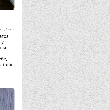
а
,
С
,
Свята
агозі
 у
для
і
ебе,
б Леві