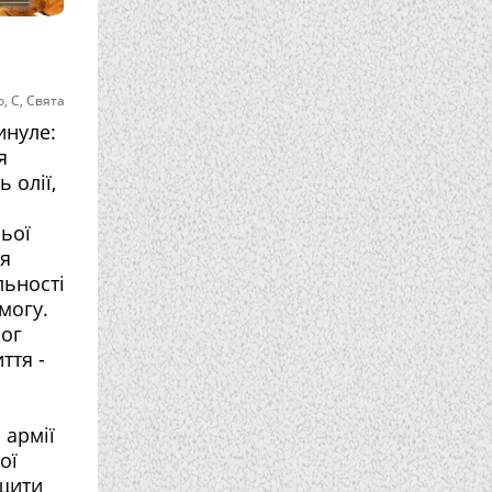
о
,
С
,
Свята
инуле:
я
 олії,
ьої
тя
льності
могу.
рог
ття -
 армії
ої
ищити