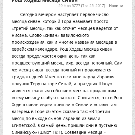
Рош Ходеш месяца Сиван
29 Іяра 5777 (Тра 25, 2017)
|
Новини
Сегодня вечером наступает первое число
месяца сиван, который Тора называет просто
«третий месяц», так как отсчет месяцев ведется от
нисана. Слово «сиван» вавилонского
происхождения, как и многие названия месяцев в
еврейском календаре. Рош Ходеш месяца сиван
всегда продолжается один день, так как
предшествующий месяц, ияр, всегда неполный. Сам
же месяц сиван всегда полный и продолжается
тридцать дней. Именно в сиване народ Израиля
получил Тору на горе Синай, и праздник Шавуот
является главным событием месяца, придающим
всему месяцу особую святость. Считается, что в Рош
Ходеш сиван евреи пришли в Синай и встали там
лагерем, в Торе об этом сказано так: «В третий
месяц по выходе сынов Израиля из земли
Египетской, в самый день, пришли они в пустыню
Синайскую» (Шмот 19:1). Созвездие месяца –