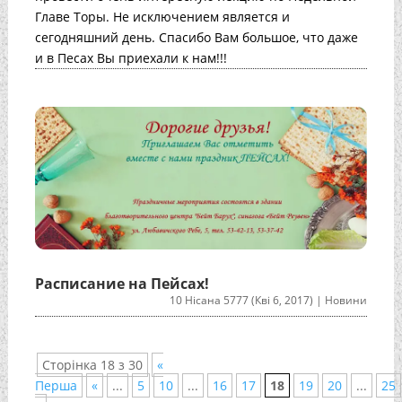
Главе Торы. Не исключением является и
сегодняшний день. Спасибо Вам большое, что даже
и в Песах Вы приехали к нам!!!
Расписание на Пейсах!
10 Нісана 5777 (Кві 6, 2017)
|
Новини
Сторінка 18 з 30
«
Перша
«
...
5
10
...
16
17
18
19
20
...
25