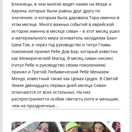
Близнецы, в чем многие видят намек на Моше и
Аарона, которые были равны друг другу по
значению, и которым была дарована Тора именно в
этом месяце. Много важных событий в еврейской
истории именно в месяце сиван – в этот месяц ушел
и материального мира основатель хасидизма Баал-
Шем-Тов, а через год руководство и титул Главы
поколения принял Ребе Дов-Бер, который известен
как Межирический Магид. В месяц сиван нисиюс
(титул Ребе и руководство своим поколением)
принял и Третий Любавический Ребе Менахем
Мендл, известный также как Цемах-Цедек. В Святой
Земле двенадцать первых дней месяца Сиван
отличаются от всех остальных. На них
распространяется особая святость (хотя и меньшая,
чем на праздничные...