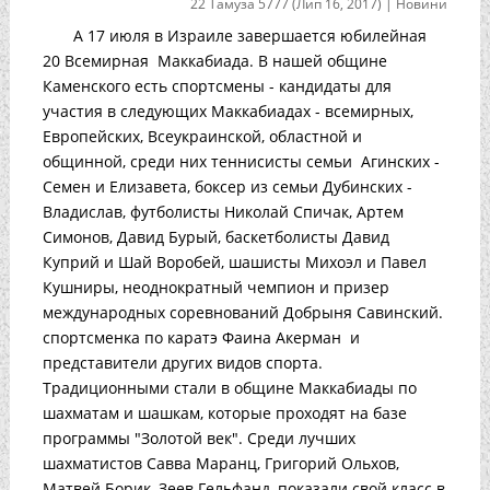
22 Тамуза 5777 (Лип 16, 2017)
|
Новини
А 17 июля в Израиле завершается юбилейная
20 Всемирная Маккабиада. В нашей общине
Каменского есть спортсмены - кандидаты для
участия в следующих Маккабиадах - всемирных,
Европейских, Всеукраинской, областной и
общинной, среди них теннисисты семьи Агинских -
Семен и Елизавета, боксер из семьи Дубинских -
Владислав, футболисты Николай Спичак, Артем
Симонов, Давид Бурый, баскетболисты Давид
Куприй и Шай Воробей, шашисты Михоэл и Павел
Кушниры, неоднократный чемпион и призер
международных соревнований Добрыня Савинский.
спортсменка по каратэ Фаина Акерман и
представители других видов спорта.
Традиционными стали в общине Маккабиады по
шахматам и шашкам, которые проходят на базе
программы "Золотой век". Среди лучших
шахматистов Савва Маранц, Григорий Ольхов,
Матвей Борик, Зеев Гельфанд, показали свой класс в