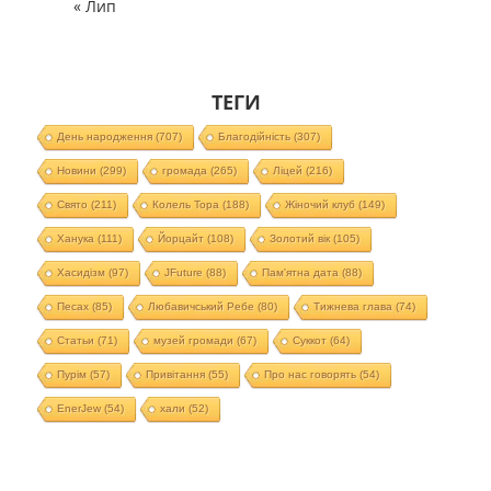
« Лип
ТЕГИ
День народження
(707)
Благодійність
(307)
Новини
(299)
громада
(265)
Ліцей
(216)
Свято
(211)
Колель Тора
(188)
Жіночий клуб
(149)
Ханука
(111)
Йорцайт
(108)
Золотий вік
(105)
Хасидізм
(97)
JFuture
(88)
Пам'ятна дата
(88)
Песах
(85)
Любавичський Ребе
(80)
Тижнева глава
(74)
Статьи
(71)
музей громади
(67)
Суккот
(64)
Пурім
(57)
Привітання
(55)
Про нас говорять
(54)
EnerJew
(54)
хали
(52)