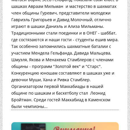
шашках Авраам Мильман и мастерство в шахматах
член общины Гуревич, представители молодежи
Гавриэль Григорьев и Давид Молочный, отлично
играют в шашки Даниэль и Ализа Мильманы.
Традиционными стали поединки и в ОНЕГ - шаббат,
где состязаются и наши гости - студенты ешив мира.
Так особенно запомнились шахматные баталии с
участием Мендела Гельфанда, Давида Мальцева,
Шмуэля, Якова и Менахема Стамблеров с членами
общины - программ "Золотой век" и "Старс".
Конкуренцию юношам составляют в шашках уже и
девочки Муши, Хана и Ривка Стамблер.
Организатором первой Маккабиады в нашей
общине по шашкам и баскетболу стал Леонид
Бройтман. Среди гостей Маккабиад в Каменском
были чемпионы...