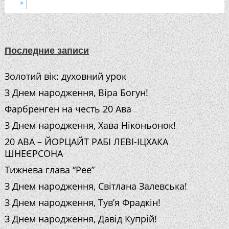
»
Последние записи
Золотий вік: духовний урок
З Днем народження, Віра Богун!
Фарбренген на честь 20 Ава
З Днем народження, Хава Ніконьонок!
20 АВА – ЙОРЦАЙТ РАБІ ЛЕВІ-ІЦХАКА
ШНЕЄРСОНА
Тижнева глава “Рее”
З Днем народження, Світлана Залевська!
З Днем народження, Тув’я Фрадкін!
З Днем народження, Давід Купрій!