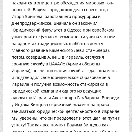
находится в эпицентре обсуждения мировых топ-
новостей. Вадим - продолжил дело своего отца
Игоря Зинцова, работавшего прокурором в
Днепродзержинске. Вначале он закончил
Юридический факультет в Одессе при еврейском
университете (узнав о возможности учиться в нем
на одном из традиционных шаббатов дома у
главного раввина Каменского Леви Стамблера),
потом, совершив АЛИЮ в Израиль, отслужил
срочную службу в ЦАХАЛе (Армии обороны
Израиля), после окончания службы - сдал экзамены
и подтвердил свое юридическое образование в
Израиле и получил возможность стажировки в
юридической компании одного из ведущих
адвокатов Израиля Александра Гамбаряна. Впереди
у Ицхака Зинцова серьезный экзамен на право
заниматься юридической деятельностью в Израиле.
Мы уверены, что он преодолеет и этот шаг на пути к
успеху! Так как все помнят Вадима Зинцова как
одного из лидеров молодежной программы Старс в