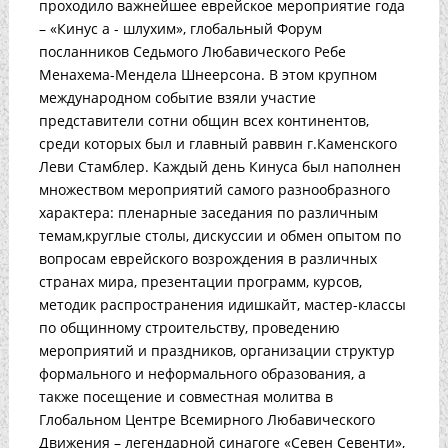
проходило важнейшее еврейское мероприятие года
– «Кинус а - шлухим», глобальный Форум
посланников Седьмого Любавического Ребе
Менахема-Мендела Шнеерсона. В этом крупном
международном событие взяли участие
представители сотни общин всех континентов,
среди которых был и главный раввин г.Каменского
Леви Стамблер. Каждый день Кинуса был наполнен
множеством мероприятий самого разнообразного
характера: пленарные заседания по различным
темам,круглые столы, дискуссии и обмен опытом по
вопросам еврейского возрождения в различных
странах мира, презентации программ, курсов,
методик распространения идишкайт, мастер-классы
по общинному строительству, проведению
мероприятий и праздников, организации структур
формального и неформального образования, а
также посещение и совместная молитва в
Глобальном Центре Всемирного Любавического
Движения – легендарной синагоге «Севен Севенти»,