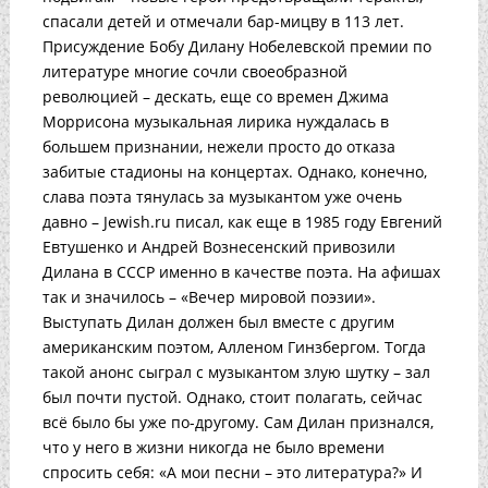
спасали детей и отмечали бар-мицву в 113 лет.
Присуждение Бобу Дилану Нобелевской премии по
литературе многие сочли своеобразной
революцией – дескать, еще со времен Джима
Моррисона музыкальная лирика нуждалась в
большем признании, нежели просто до отказа
забитые стадионы на концертах. Однако, конечно,
слава поэта тянулась за музыкантом уже очень
давно – Jewish.ru писал, как еще в 1985 году Евгений
Евтушенко и Андрей Вознесенский привозили
Дилана в СССР именно в качестве поэта. На афишах
так и значилось – «Вечер мировой поэзии».
Выступать Дилан должен был вместе с другим
американским поэтом, Алленом Гинзбергом. Тогда
такой анонс сыграл с музыкантом злую шутку – зал
был почти пустой. Однако, стоит полагать, сейчас
всё было бы уже по-другому. Сам Дилан признался,
что у него в жизни никогда не было времени
спросить себя: «А мои песни – это литература?» И