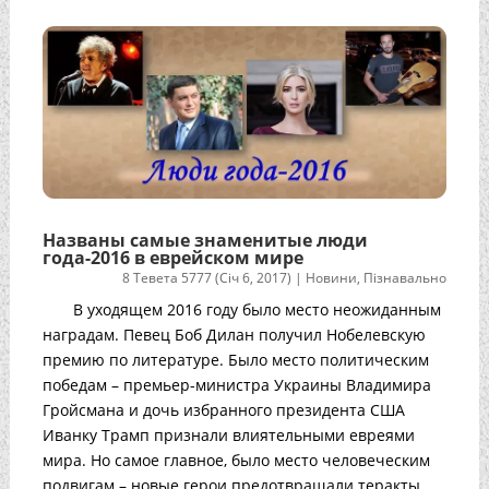
Названы самые знаменитые люди
года-2016 в еврейском мире
8 Тевета 5777 (Січ 6, 2017)
|
Новини
,
Пізнавально
В уходящем 2016 году было место неожиданным
наградам. Певец Боб Дилан получил Нобелевскую
премию по литературе. Было место политическим
победам – премьер-министра Украины Владимира
Гройсмана и дочь избранного президента США
Иванку Трамп признали влиятельными евреями
мира. Но самое главное, было место человеческим
подвигам – новые герои предотвращали теракты,