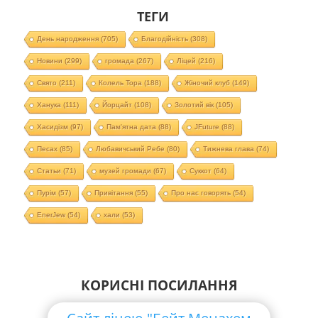
ТЕГИ
День народження
(705)
Благодійність
(308)
Новини
(299)
громада
(267)
Ліцей
(216)
Свято
(211)
Колель Тора
(188)
Жіночий клуб
(149)
Ханука
(111)
Йорцайт
(108)
Золотий вік
(105)
Хасидізм
(97)
Пам'ятна дата
(88)
JFuture
(88)
Песах
(85)
Любавичський Ребе
(80)
Тижнева глава
(74)
Статьи
(71)
музей громади
(67)
Суккот
(64)
Пурім
(57)
Привітання
(55)
Про нас говорять
(54)
EnerJew
(54)
хали
(53)
КОРИСНІ ПОСИЛАННЯ