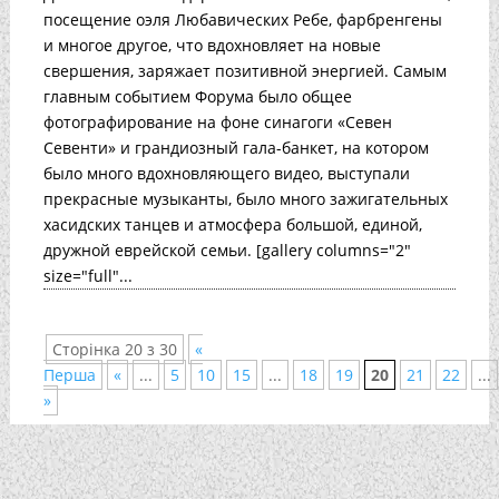
посещение оэля Любавических Ребе, фарбренгены
и многое другое, что вдохновляет на новые
свершения, заряжает позитивной энергией. Самым
главным событием Форума было общее
фотографирование на фоне синагоги «Севен
Севенти» и грандиозный гала-банкет, на котором
было много вдохновляющего видео, выступали
прекрасные музыканты, было много зажигательных
хасидских танцев и атмосфера большой, единой,
дружной еврейской семьи. [gallery columns="2"
size="full"...
Сторінка 20 з 30
«
Перша
«
...
5
10
15
...
18
19
20
21
22
...
»