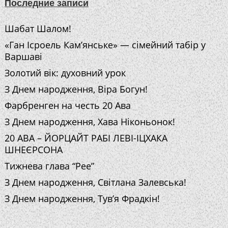
Последние записи
Шабат Шалом!
«Ган Ісроель Кам’янське» — сімейний табір у
Варшаві
Золотий вік: духовний урок
З Днем народження, Віра Богун!
Фарбренген на честь 20 Ава
З Днем народження, Хава Ніконьонок!
20 АВА – ЙОРЦАЙТ РАБІ ЛЕВІ-ІЦХАКА
ШНЕЄРСОНА
Тижнева глава “Рее”
З Днем народження, Світлана Залевська!
З Днем народження, Тув’я Фрадкін!