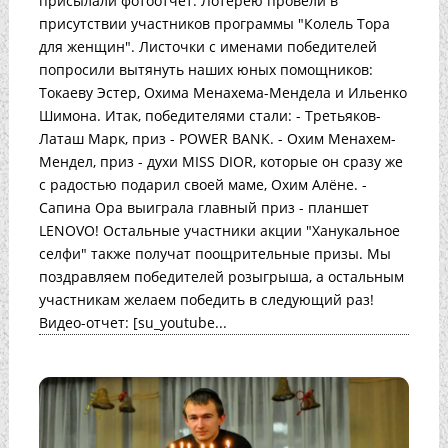
присылали фотоотчет. Лотерею провели в
присутствии участников программы "Колель Тора
для женщин". Листочки с именами победителей
попросили вытянуть наших юных помощников:
Токаеву Эстер, Охима Менахема-Мендела и Ильенко
Шимона. Итак, победителями стали: - Третьяков-
Латаш Марк, приз - POWER BANK. - Охим Менахем-
Мендел, приз - духи MISS DIOR, которые он сразу же
с радостью подарил своей маме, Охим Алёне. -
Сапина Ора выиграла главный приз - планшет
LENOVO! Остальные участники акции "Ханукальное
селфи" также получат поощрительные призы. Мы
поздравляем победителей розыгрыша, а остальным
участникам желаем победить в следующий раз!
Видео-отчет: [su_youtube...