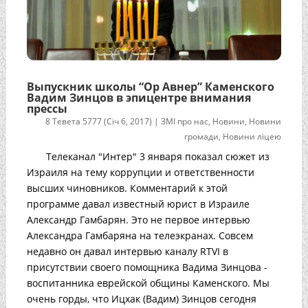
Выпускник школы “Ор Авнер” Каменского
Вадим Зинцов в эпицентре внимания
прессы
8 Тевета 5777 (Січ 6, 2017)
|
ЗМІ про нас
,
Новини
,
Новини
громади
,
Новини ліцею
Телеканал "Интер" 3 января показал сюжет из
Израиля на тему коррупции и ответственности
высших чиновников. Комментарий к этой
программе давал известный юрист в Израиле
Александр Гамбарян. Это не первое интервью
Александра Гамбаряна на телеэкранах. Совсем
недавно он давал интервью каналу RTVI в
присутствии своего помощника Вадима Зинцова -
воспитанника еврейской общины Каменского. Мы
очень горды, что Ицхак (Вадим) Зинцов сегодня